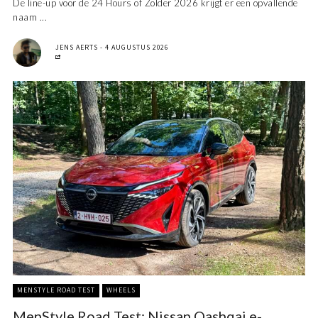
De line-up voor de 24 Hours of Zolder 2026 krijgt er een opvallende
naam ...
JENS AERTS
4 AUGUSTUS 2026
MENSTYLE ROAD TEST
WHEELS
MenStyle Road Test: Nissan Qashqai e-