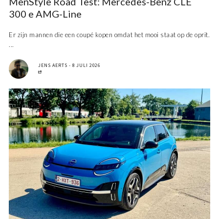
MenStyle Road Test: Mercedes-Benz CLE
300 e AMG-Line
Er zijn mannen die een coupé kopen omdat het mooi staat op de oprit.
...
JENS AERTS
8 JULI 2026