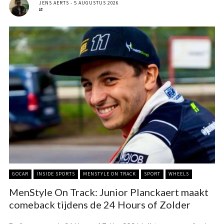
JENS AERTS
5 AUGUSTUS 2026
GOCAR
INSIDE SPORTS
MENSTYLE ON TRACK
SPORT
WHEELS
MenStyle On Track: Junior Planckaert maakt
comeback tijdens de 24 Hours of Zolder