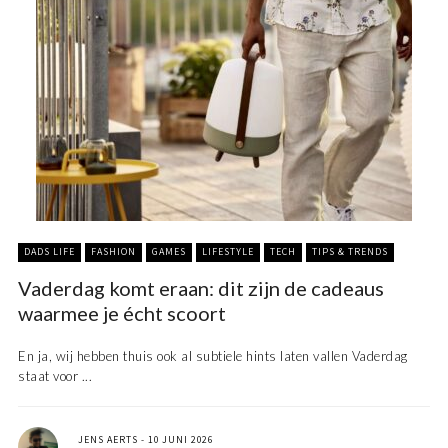
DADS LIFE
FASHION
GAMES
LIFESTYLE
TECH
TIPS & TRENDS
Vaderdag komt eraan: dit zijn de cadeaus
waarmee je écht scoort
En ja, wij hebben thuis ook al subtiele hints laten vallen Vaderdag
staat voor ...
JENS AERTS
10 JUNI 2026