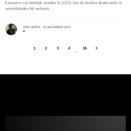
Evenaren zal moeilijk worden in 2026 Van de drukke boulevards in
wereldsteden tot verloren ...
JENS AERTS
31 DECEMBER 2025
2
3
4
16
1
…