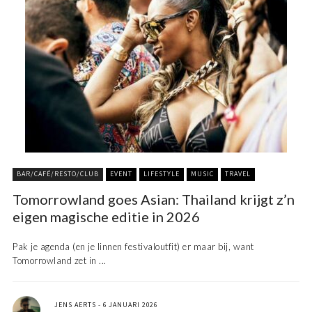
BAR/CAFÉ/RESTO/CLUB
EVENT
LIFESTYLE
MUSIC
TRAVEL
Tomorrowland goes Asian: Thailand krijgt z’n
eigen magische editie in 2026
Pak je agenda (en je linnen festivaloutfit) er maar bij, want
Tomorrowland zet in ...
JENS AERTS
6 JANUARI 2026