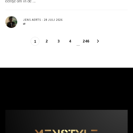
eentje om in de ...
JENS AERTS
28 JULI 2026
2
3
4
246
1
…