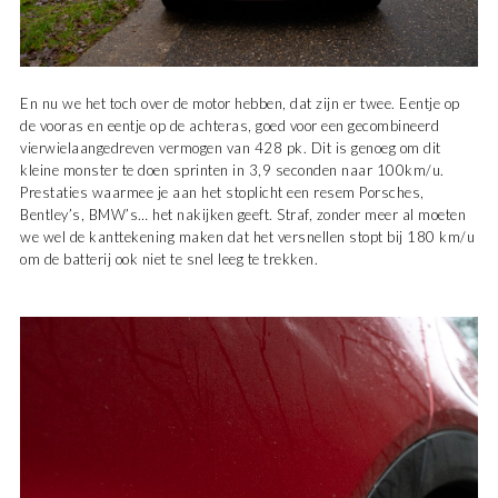
En nu we het toch over de motor hebben, dat zijn er twee. Eentje op
de vooras en eentje op de achteras, goed voor een gecombineerd
vierwielaangedreven vermogen van 428 pk. Dit is genoeg om dit
kleine monster te doen sprinten in 3,9 seconden naar 100km/u.
Prestaties waarmee je aan het stoplicht een resem Porsches,
Bentley’s, BMW’s… het nakijken geeft. Straf, zonder meer al moeten
we wel de kanttekening maken dat het versnellen stopt bij 180 km/u
om de batterij ook niet te snel leeg te trekken.