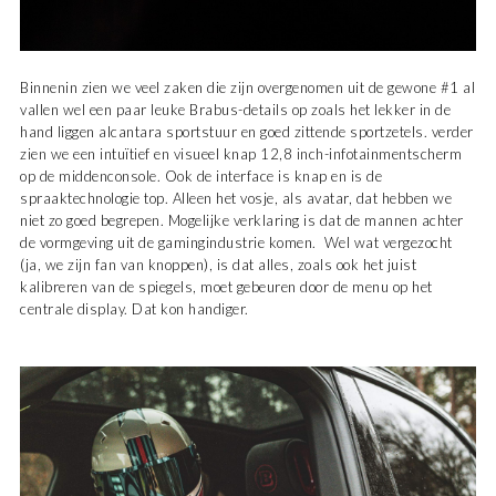
Binnenin zien we veel zaken die zijn overgenomen uit de gewone #1 al
vallen wel een paar leuke Brabus-details op zoals het lekker in de
hand liggen alcantara sportstuur en goed zittende sportzetels. verder
zien we een intuïtief en visueel knap 12,8 inch-infotainmentscherm
op de middenconsole. Ook de interface is knap en is de
spraaktechnologie top. Alleen het vosje, als avatar, dat hebben we
niet zo goed begrepen. Mogelijke verklaring is dat de mannen achter
de vormgeving uit de gamingindustrie komen. Wel wat vergezocht
(ja, we zijn fan van knoppen), is dat alles, zoals ook het juist
kalibreren van de spiegels, moet gebeuren door de menu op het
centrale display. Dat kon handiger.