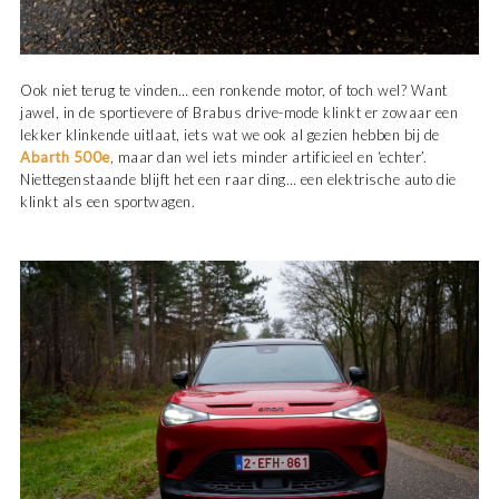
Ook niet terug te vinden… een ronkende motor, of toch wel? Want
jawel, in de sportievere of Brabus drive-mode klinkt er zowaar een
lekker klinkende uitlaat, iets wat we ook al gezien hebben bij de
Abarth 500e
, maar dan wel iets minder artificieel en ‘echter’.
Niettegenstaande blijft het een raar ding… een elektrische auto die
klinkt als een sportwagen.