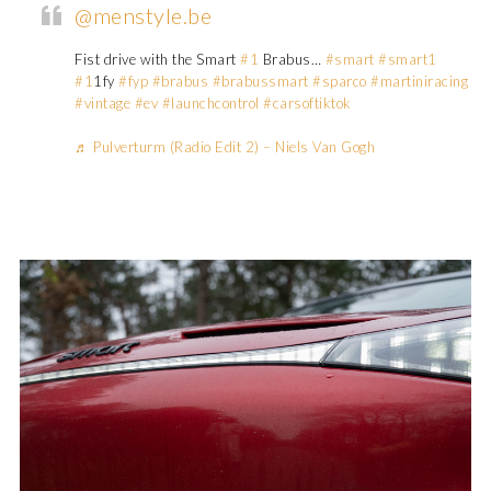
@menstyle.be
Fist drive with the Smart
#1
Brabus…
#smart
#smart1
#1
1fy
#fyp
#brabus
#brabussmart
#sparco
#martiniracing
#vintage
#ev
#launchcontrol
#carsoftiktok
♬ Pulverturm (Radio Edit 2) – Niels Van Gogh