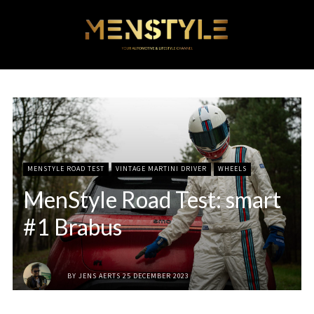
MENSTYLE ROAD TEST
VINTAGE MARTINI DRIVER
WHEELS
MenStyle Road Test: smart
#1 Brabus
BY
JENS AERTS
25 DECEMBER 2023