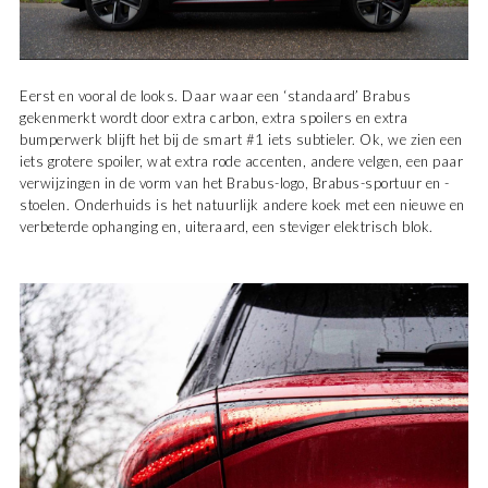
Eerst en vooral de looks. Daar waar een ‘standaard’ Brabus
gekenmerkt wordt door extra carbon, extra spoilers en extra
bumperwerk blijft het bij de smart #1 iets subtieler. Ok, we zien een
iets grotere spoiler, wat extra rode accenten, andere velgen, een paar
verwijzingen in de vorm van het Brabus-logo, Brabus-sportuur en -
stoelen. Onderhuids is het natuurlijk andere koek met een nieuwe en
verbeterde ophanging en, uiteraard, een steviger elektrisch blok.