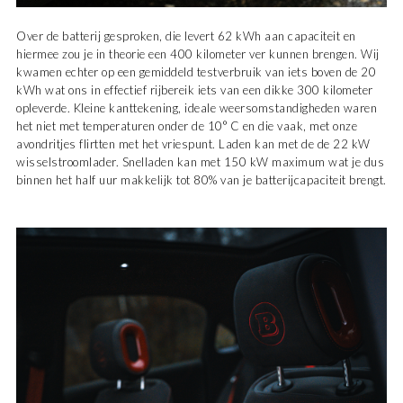
Over de batterij gesproken, die levert 62 kWh aan capaciteit en
hiermee zou je in theorie een 400 kilometer ver kunnen brengen. Wij
kwamen echter op een gemiddeld testverbruik van iets boven de 20
kWh wat ons in effectief rijbereik iets van een dikke 300 kilometer
opleverde. Kleine kanttekening, ideale weersomstandigheden waren
het niet met temperaturen onder de 10° C en die vaak, met onze
avondritjes flirtten met het vriespunt. Laden kan met de de 22 kW
wisselstroomlader. Snelladen kan met 150 kW maximum wat je dus
binnen het half uur makkelijk tot 80% van je batterijcapaciteit brengt.