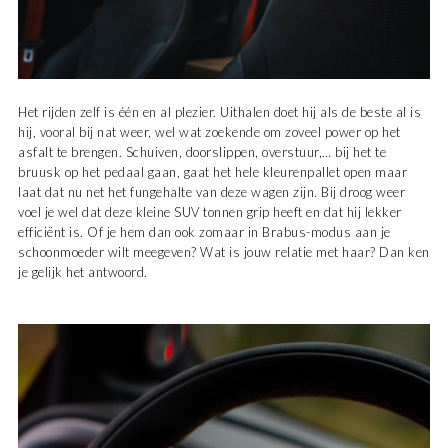
Het rijden zelf is één en al plezier. Uithalen doet hij als de beste al is
hij, vooral bij nat weer, wel wat zoekende om zoveel power op het
asfalt te brengen. Schuiven, doorslippen, overstuur,… bij het te
bruusk op het pedaal gaan, gaat het hele kleurenpallet open maar
laat dat nu net het fungehalte van deze wagen zijn. Bij droog weer
voel je wel dat deze kleine SUV tonnen grip heeft en dat hij lekker
efficiënt is. Of je hem dan ook zomaar in Brabus-modus aan je
schoonmoeder wilt meegeven? Wat is jouw relatie met haar? Dan ken
je gelijk het antwoord.