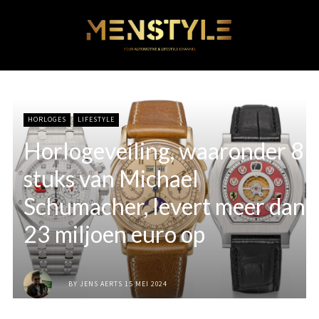
HORLOGES
LIFESTYLE
Horlogeveiling, waaronder 8
stuks van Michael
Schumacher, levert meer dan
23 miljoen euro op
BY
JENS AERTS
15 MEI 2024