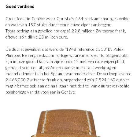
Goed verdiend
Groot feest in Genève waar Christie’s 164 zeldzame horloges veilde
en waarvan 157 stuks direct een nieuwe eigenaar kregen.
Totaalbedrag aan geveilde horloges? 22,8 miljoen Zwitserse frank,
oftewel zo’n dikke 23 miljoen euro.
De duurst geveilde? dat werd de ‘1948 reference 1518′ by Patek
Philippe. Een erg zeldzaam horloge waarvan er slechts 58 gemaakt
zijn in roze goud. Daarvan zijn er ook 12 met een roze wijzerplaat,
gemaakt voor de Latijns-Amerikaanse markt als weekdag en
maandkalender is in het Spaans waaronder deze. De verkoop leverde
2.465.000 Zwitserse frank op, omgerekend zo’n 2.524.160 euro en
mag hiermee ook aan de haal gaan met de titel van duurst verkochte
polshorloge van dit voorjaar in Genève.