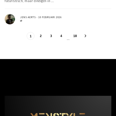
futuristisch, maar eindigen in ...
JENS AERTS
10 FEBRUARI 2026
2
3
4
18
1
…