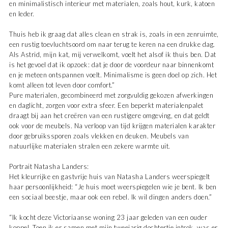
en minimalistisch interieur met materialen, zoals hout, kurk, katoen
en leder.
Thuis heb ik graag dat alles clean en strak is, zoals in een zenruimte,
een rustig toevluchtsoord om naar terug te keren na een drukke dag.
Als Astrid, mijn kat, mij verwelkomt, voelt het alsof ik thuis ben. Dat
is het gevoel dat ik opzoek: dat je door de voordeur naar binnenkomt
en je meteen ontspannen voelt. Mini­malisme is geen doel op zich. Het
komt alleen tot leven door comfort.”
Pure materialen, gecombineerd met zorgvuldig gekozen afwerkingen
en daglicht, zorgen voor extra sfeer. Een beperkt materialenpalet
draagt bij aan het creëren van een rustigere omgeving, en dat geldt
ook voor de meubels. Na verloop van tijd krijgen ma­terialen karakter
door gebruikssporen zoals vlekken en deuken. Meubels van
natuurlijke materialen stralen een zekere warmte uit.
Portrait Natasha Landers:
Het kleurrijke en gastvrije huis van Natasha Landers weerspiegelt
haar persoonlijkheid: “Je huis moet weerspiegelen wie je bent. Ik ben
een sociaal beestje, maar ook een rebel. Ik wil dingen anders doen.”
“Ik kocht deze Victoriaanse woning 23 jaar geleden van een ouder
koppel. Toen ik er samen met mijn tweejarig dochtertje introk, was er