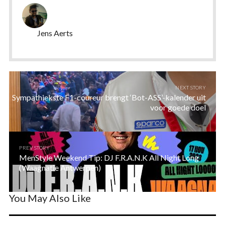
Jens Aerts
NEXT STORY
Sympathiekste F1-coureur brengt ‘Bot-ASS’-kalender uit
voor goede doel
PREV STORY
MenStyle Weekend Tip: DJ F.R.A.N.K All Night Long
(Waagnatie Antwerpen)
You May Also Like