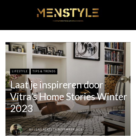
LIFESTYLE
TIPS & TRENDS
Laat je inspireren door
Vitra’s Home Stories Winter
2023
BY
JENS AERTS
14 NOVEMBER 2023