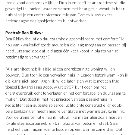
Irenie komt oorspronkelijk uit Dublin en heeft haar creatieve studio
gevestigd in Londen, waar ze samen met haar gezin woont. In haar
huis vind je een contrasterende mix van Eames-klassiekers,
hedendaagse designobjecten en kunstwerken.
Portrait Ben Ridley:
Ben Ridley focust op duurzaamheid gecombineerd met comfort: “Ik
hou van kwalitatief goede meubelen die lang meegaan en passen bij
het duurzame idee dat je dingen één keer koopt in plaats van ze
regelmatig te vervangen.”
“Als architect heb ik altijd al een energiezuinige woning willen
bouwen. Dus toen ik een vervallen huis in Londen tegenkwam, kon ik
die kans niet laten liggen. Ik wilde laten zien wat je met een tradi­
tioneel Edwardiaans gebouw uit 1907 kunt doen om het
energieverbruik echt te verlagen en het comfortabel en duurzaam te
maken. Dat deed ik met het principe van een passiefhuis in
gedachten: een supergeïsoleerde luchtdichte constructie, driedub­
bele beglazing en mechanische ventilatie met warmteterugwinning.
Voor de transformatie heb ik natuurlijke materialen zoals hout en
lokale steensoorten gebruikt, in plaats van beton en staal. Steen
helpt echt om huizen koel te houden op een warme zomerdag. Dat