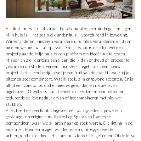
Als ik ruimtes inricht, draait het allemaal om verbindingen en lagen.
Mijn huis is – net zoals elk ander huis – voortdurend in beweging.
Wij veranderen, kinderen veranderen, ruimtes veranderen, en daar
moeten we ons aan aanpassen. Gelijk waar is er altijd wel een
project gaande. Mijn huis is een platform om ideeën uit te testen.
Misschien zie ik ergens een kleur, die ik dan onthoud en probeer te
gebruiken op stoffen, verven, monsters, tegels of in een nieuw
project. Het is een beetje alsof je een fruitsalade maakt, waarbij je
bitter en zoet combineert. Wat ik zoek, zijn ongewone accenten. Er is
altijd een constante: oud en nieuw, gevonden en nieuw leven
ingeblazen. Ofwel iets naar behoefte meerdere malen bekleden
gedurende de levensduur ervan of het combineren met nieuwe
stukken.
Alles heeft een verhaal. Ongeveer een jaar geleden zijn we erin
geslaagd een originele multiplex Leg Splint van Eames te
bemachtigen, waar we al jaren naar op zoek waren. Die ligt nu in de
eetkamer. Mensen vragen wat het is, en dan leggen we de
achtergrond uit en hoe het in ons huis terecht is gekomen. Of de Ierse