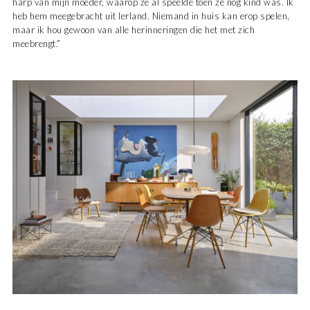
harp van mijn moeder, waarop ze al speelde toen ze nog kind was. Ik
heb hem meegebracht uit Ierland. Niemand in huis kan erop spelen,
maar ik hou gewoon van alle herinneringen die het met zich
meebrengt.”