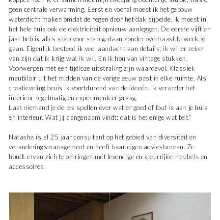
geen centrale verwarming. Eerst en vooral moest ik het gebouw
waterdicht maken omdat de regen door het dak sij­pelde. Ik moest in
het hele huis ook de elektriciteit opnieuw aanleggen. De eerste vijftien
jaar heb ik alles stap voor stap gedaan zonder overhaast te werk te
gaan. Eigenlijk besteed ik veel aandacht aan details; ik wil er zeker
van zijn dat ik krijg wat ik wil. En ik hou van vintage stukken.
Voorwerpen met een tijdloze uitstraling zijn waardevol. Klassiek
meubilair uit het midden van de vorige eeuw past in elke ruimte. Als
creatieveling bruis ik voortdurend van de ideeën. Ik verander het
interieur regelmatig en experimen­teer graag.
Laat niemand je de les spellen over wat er goed of fout is aan je huis
en interieur. Wat jij aangenaam vindt: dat is het enige wat telt.”
Natasha is al 25 jaar consultant op het gebied van diversiteit en
veranderingsmanagement en heeft haar eigen adviesbureau. Ze
houdt ervan zich te omringen met levendige en kleurrijke meubels en
accessoires.