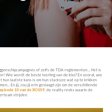
aggenschipcampagnes of zelfs de TDA-reglementen… Het is
n! Wie wordt de beste leerling van de klas? En vooral, wie
t hun laatste kans is om hun stacksize wat op te krikken
n… En jij, zou jij erin geslaagd zijn om de verschillende
episode 10 van de BOSS9
, de reality reeks waarin de
erteam strijden.