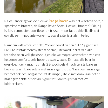
Na de lancering van de nieuwe
Range Rover
was het wachten op zijn
sportievere broertje, de Range Rover Sport. Hoewel, broertje? Ok, hij
is iets compacter, sportiever en frisser maar laat duidelijk zijn dat
ook dit een imposante wagen is, zowel exterieur als interieur.
Binnenin valt vooral een 13,7″ dashboard en een 13,1″ gigantisch
Pivi Pro infotainmentsysteem op dat, uiteraard, barst van alle
technische en veiligheidssnufjes die we mogen verwachten van een
luxueuze comfortabele hedendaagse wagen. En luxe, die is er in
overvloed, denk maar aan de 22-voudig elektrisch verstelbare en
koel/verwarmbare zetels met massagefunctie. Naast een massage
behoort ook een ‘oorgasme’ tot de mogelijkheid met dank aan het op
maat gemaakte
Meridian Signature Sound System
met 29
luidsprekers.