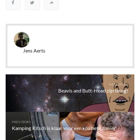
Jens Aerts
NEXT STORY
Beavis and Butt-Head zijn terug!
PREV STORY
Kamping Kitsch is klaar voor een knalhete zomer