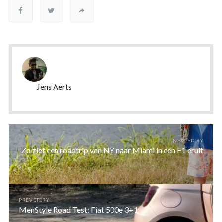
Jens Aerts
NEXT STORY
Zo ziet een roadtrip van NY naar Miami in een F1 eruit
PREV STORY
MenStyle Road Test: Fiat 500e 3+1