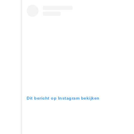
Dit bericht op Instagram bekijken