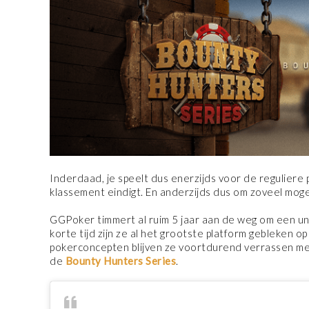
Inderdaad, je speelt dus enerzijds voor de reguliere 
klassement eindigt. En anderzijds dus om zoveel mogel
GGPoker timmert al ruim 5 jaar aan de weg om een un
korte tijd zijn ze al het grootste platform gebleken
pokerconcepten blijven ze voortdurend verrassen me
de
Bounty Hunters Series
.