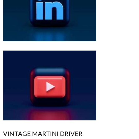
VINTAGE MARTINI DRIVER