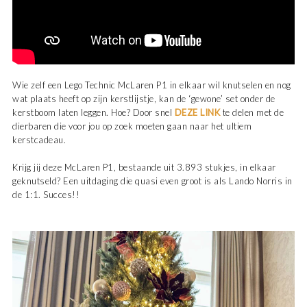
Wie zelf een Lego Technic McLaren P1 in elkaar wil knutselen en nog
wat plaats heeft op zijn kerstlijstje, kan de ‘gewone’ set onder de
kerstboom laten leggen. Hoe? Door snel
DEZE LINK
te delen met de
dierbaren die voor jou op zoek moeten gaan naar het ultiem
kerstcadeau.
Krijg jij deze McLaren P1, bestaande uit 3.893 stukjes, in elkaar
geknutseld? Een uitdaging die quasi even groot is als Lando Norris in
de 1:1. Succes!!