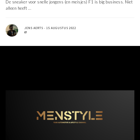
De sneaker voor snelle jongens (en meisjes) F1 is big business. Niet
alleen heeft ...
JENS AERTS
15 AUGUSTUS 2022