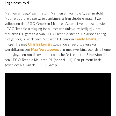
Lego next level!
Mannen en Lego? Een match! Mannen en Formule 1, een match!
Maar wat als je deze twee combineert? Een dubbele match! Zo
voltooiden de LEGO Groep en McLaren Automotive hun zwaarste
LEGO Technic uitdaging tot nu toe: een unieke, volledig rijklare
McLaren P1, gemaakt van LEGO Technic stenen. En alsof dat nog
niet genoeg is, verleende McLaren F1-coureur
Lando Norris
, en
mogelijks met
Charles Leclerc
zowat de enige uitdagers van
wereldkampioen
Max Verstappen
, zijn medewerking voor de ultieme
uitdaging: een rondje over het iconische Britse circuit Silverstone in
een LEGO Technic McLaren P1 (schaal 1:1). Een primeur in de
geschiedenis van de LEGO Groep.