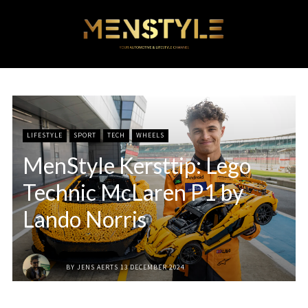
LIFESTYLE
SPORT
TECH
WHEELS
MenStyle Kersttip: Lego
Technic McLaren P1 by
Lando Norris
BY
JENS AERTS
13 DECEMBER 2024