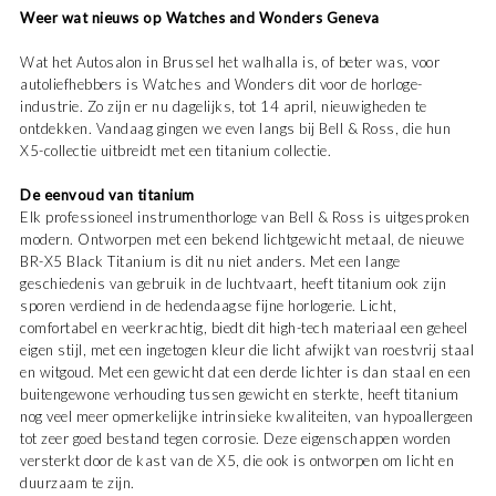
Weer wat nieuws op Watches and Wonders Geneva
Wat het Autosalon in Brussel het walhalla is, of beter was, voor
autoliefhebbers is Watches and Wonders dit voor de horloge-
industrie. Zo zijn er nu dagelijks, tot 14 april, nieuwigheden te
ontdekken. Vandaag gingen we even langs bij Bell & Ross, die hun
X5-collectie uitbreidt met een titanium collectie.
De eenvoud van titanium
Elk professioneel instrumenthorloge van Bell & Ross is uitgesproken
modern. Ontworpen met een bekend lichtgewicht metaal, de nieuwe
BR-X5 Black Titanium is dit nu niet anders. Met een lange
geschiedenis van gebruik in de luchtvaart, heeft titanium ook zijn
sporen verdiend in de hedendaagse fijne horlogerie. Licht,
comfortabel en veerkrachtig, biedt dit high-tech materiaal een geheel
eigen stijl, met een ingetogen kleur die licht afwijkt van roestvrij staal
en witgoud. Met een gewicht dat een derde lichter is dan staal en een
buitengewone verhouding tussen gewicht en sterkte, heeft titanium
nog veel meer opmerkelijke intrinsieke kwaliteiten, van hypoallergeen
tot zeer goed bestand tegen corrosie. Deze eigenschappen worden
versterkt door de kast van de X5, die ook is ontworpen om licht en
duurzaam te zijn.