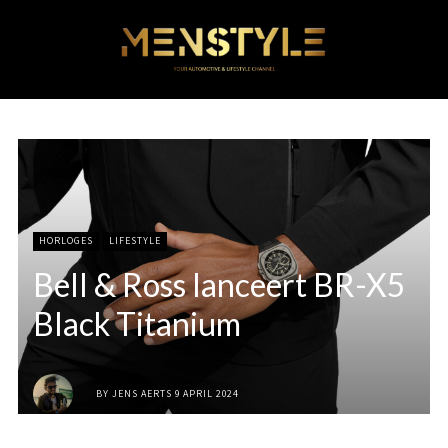
HORLOGES
LIFESTYLE
Bell & Ross lanceert BR-X5
Black Titanium
BY
JENS AERTS
9 APRIL 2024