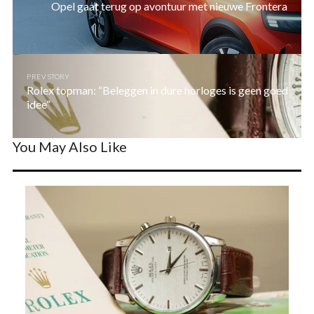
Opel gaat terug op avontuur met nieuwe Frontera
PREV STORY
Rolex topman: “Beleggen in dure horloges is geen goed
idee”
You May Also Like