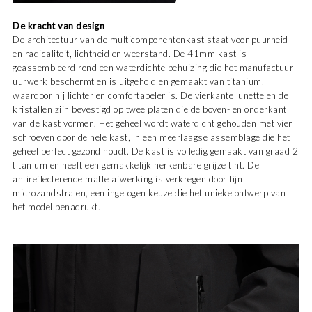
De kracht van design
De architectuur van de multicomponentenkast staat voor puurheid
en radicaliteit, lichtheid en weerstand. De 41mm kast is
geassembleerd rond een waterdichte behuizing die het manufactuur
uurwerk beschermt en is uitgehold en gemaakt van titanium,
waardoor hij lichter en comfortabeler is. De vierkante lunette en de
kristallen zijn bevestigd op twee platen die de boven- en onderkant
van de kast vormen. Het geheel wordt waterdicht gehouden met vier
schroeven door de hele kast, in een meerlaagse assemblage die het
geheel perfect gezond houdt. De kast is volledig gemaakt van graad 2
titanium en heeft een gemakkelijk herkenbare grijze tint. De
antireflecterende matte afwerking is verkregen door fijn
microzandstralen, een ingetogen keuze die het unieke ontwerp van
het model benadrukt.