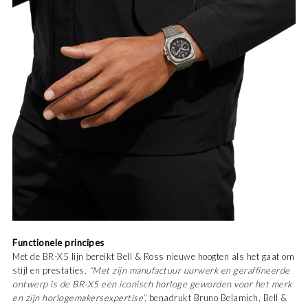
Functionele principes
Met de BR-X5 lijn bereikt Bell & Ross nieuwe hoogten als het gaat om
stijl en prestaties
. “Met zijn manufactuur uurwerk en geraffineerde
ontwerp is de BR-X5 een iconisch horloge geworden voor het merk
en zijn horlogemakersexpertise”,
benadrukt Bruno Belamich, Bell &