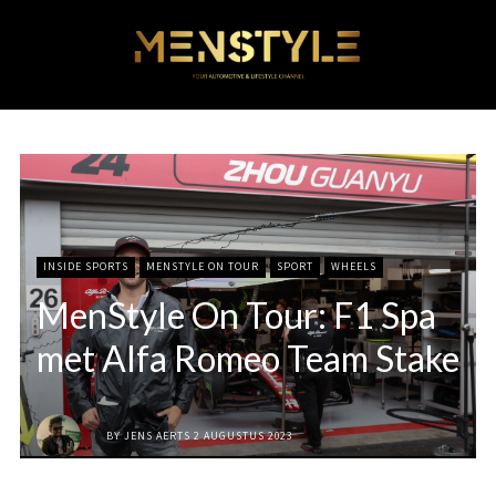
INSIDE SPORTS
MENSTYLE ON TOUR
SPORT
WHEELS
MenStyle On Tour: F1 Spa
met Alfa Romeo Team Stake
BY
JENS AERTS
2 AUGUSTUS 2023