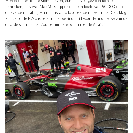
Mercedessen tot de slome hazen, euh Haas’en gewoon konden
aanraken, iets wat Max Verstappen ooit een boete van 50.000 euro
opleverde nadat hij Hamiltons auto toucheerde na een race. Gelukkig
zijn ze bij de FIA ons iets milder gezind. Tijd voor de apotheose van de
dag, de sprint race. Zou het nu beter gaan met de Alfa’s?