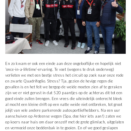
En zo kwam er ook een einde aan deze ongelooflijke en hopelijk niet
‘once-in-a-lifetime’-ervaring. Te voet (wegens te druk onderweg)
verlieten we met een beetje stress het circuit op zoek naar onze rode
en zwarte Quadrifoglio. Stress? Tja, gezien de hevige regen die
gevallen is en het feit we bergop de weide moeten zien af te geraken
zijn we er niet gerust in dat 520 paardjes op de achteras dit tot een
goed einde zullen brengen. Een vrees die uiteindelijk onterecht bleek
al mocht een kleine drift op een natte weide niet ontbreken, tot groot
jolijt van vele andere parkerende autosportliefhebbers. Na een uur
aanschuiven op Ardeense wegen (Spa, doe hier iets aan!) zaten we
op koers naar huis om daar onszelf met de grote glimlach, uitgelaten
en vermoeid onze beddenbak in te gooien. En of we goed geslapen