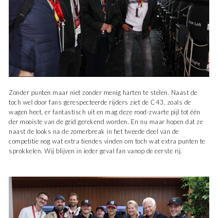
Zonder punten maar niet zonder menig harten te stelen. Naast de
toch wel door fans gerespecteerde rijders ziet de C43, zoals de
wagen heet, er fantastisch uit en mag deze rood-zwarte pijl tot één
der mooiste van de grid gerekend worden. En nu maar hopen dat ze
naast de looks na de zomerbreak in het tweede deel van de
competitie nog wat extra tiendes vinden om toch wat extra punten te
sprokkelen. Wij blijven in ieder geval fan vanop de eerste rij.