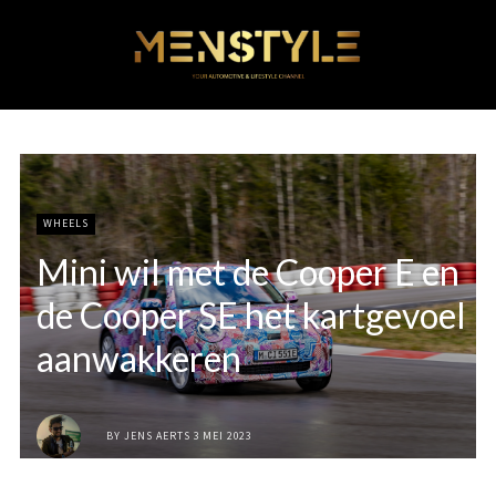
WHEELS
Mini wil met de Cooper E en
de Cooper SE het kartgevoel
aanwakkeren
BY
JENS AERTS
3 MEI 2023