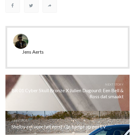
Jens Aerts
NEXT STORY
BR 01 Cyber Skull Bronze X Julien Dugourd: Een Bell &
Ross dat smaakt
PREV STORY
Shelby zet voor het eerst zijn badge op een EV