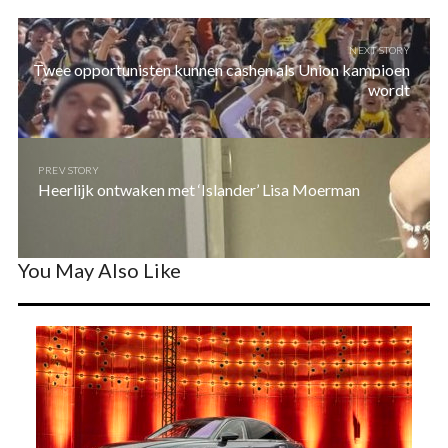
NEXT STORY
Twee opportunisten kunnen cashen als Union kampioen
wordt
PREV STORY
Heerlijk ontwaken met ‘Islander’ Lisa Moerman
You May Also Like