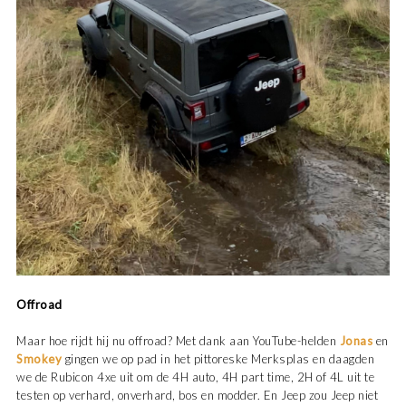
Offroad
Maar hoe rijdt hij nu offroad? Met dank aan YouTube-helden
Jonas
en
Smokey
gingen we op pad in het pittoreske Merksplas en daagden
we de Rubicon 4xe uit om de 4H auto, 4H part time, 2H of 4L uit te
testen op verhard, onverhard, bos en modder. En Jeep zou Jeep niet