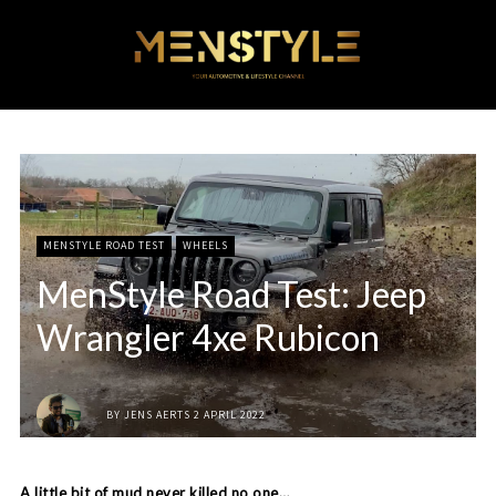
MENSTYLE ROAD TEST
WHEELS
MenStyle Road Test: Jeep
Wrangler 4xe Rubicon
BY
JENS AERTS
2 APRIL 2022
A little bit of mud never killed no one…