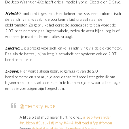
De Jeep Wrangler 4Xe heeft drie rijmodi: Hybrid, Electric en E-Save.
Hybrid:
Standaard ingesteld. Hier beheert het systeem automatisch
de aandrijving, waarbij de voorkeur altijd uitgaat naar de
elektromotor. Zo gebruikt het eerst de accucapaciteit en wordt de
2.0T benzinemotor pas ingeschakeld, zodra de accu bijna leeg is of
wanneer je maximale prestaties vraagt.
Electric:
Dit spreekt voor zich, enkel aandrijving via de elektromotor.
Pas als de batterij bijna leeg is schakelt het systeem ook de 2.0T
benzinemotor in.
E-Save:
Hier wordt alleen gebruik gemaakt van de 2.0T
benzinemotor en spaar je je accucapaciteit voor later gebruik om
bijvoorbeeld een stadscentrum in te kunnen rijden waar alleen lage-
emissie voertuigen zijn toegestaan.
@menstyle.be
A little bit of mud never hurt no one…
#jeep
#wrangler
#rubicon
#Suzuki
#jimny
#4×4
#offroad
#fyp
#foryou
fypage
#viral
#mud
#dirty
#smokey
#friends