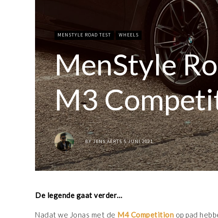
MENSTYLE ROAD TEST
WHEELS
MenStyle R
M3 Competi
BY
JENS AERTS
5 JUNI 2021
De legende gaat verder…
Nadat we Jonas met de
M4 Competition
op pad hebbe