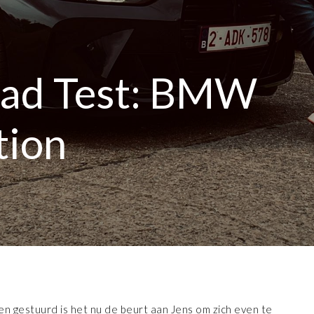
oad Test: BMW
tion
n gestuurd is het nu de beurt aan Jens om zich even te