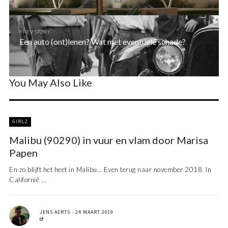
PREV STORY
Een auto (ont)lenen? Wat met eventuele schade?
You May Also Like
GIRLZ
Malibu (90290) in vuur en vlam door Marisa
Papen
En zo blijft het heet in Malibu… Even terug naar november 2018. In
Californië ...
JENS AERTS
24 MAART 2019