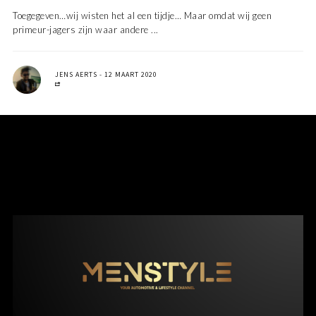
Toegegeven…wij wisten het al een tijdje… Maar omdat wij geen
primeur-jagers zijn waar andere ...
JENS AERTS
12 MAART 2020