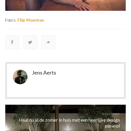
Foto’s:
Filip Moerman
Jens Aerts
NEXT STORY
Haal nu al de zomer in huis met een heerlijke design
parasol