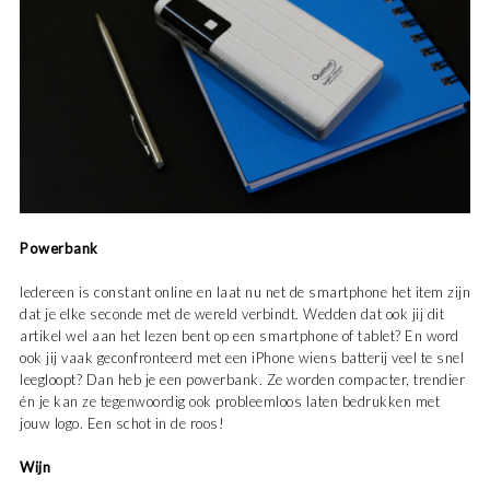
Powerbank
Iedereen is constant online en laat nu net de smartphone het item zijn
dat je elke seconde met de wereld verbindt. Wedden dat ook jij dit
artikel wel aan het lezen bent op een smartphone of tablet? En word
ook jij vaak geconfronteerd met een iPhone wiens batterij veel te snel
leegloopt? Dan heb je een powerbank. Ze worden compacter, trendier
én je kan ze tegenwoordig ook probleemloos laten bedrukken met
jouw logo. Een schot in de roos!
Wijn