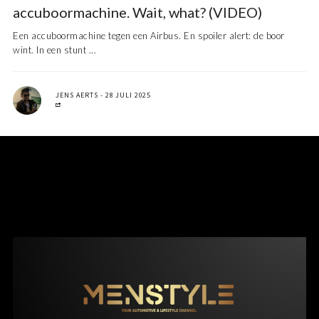
accuboormachine. Wait, what? (VIDEO)
Een accuboormachine tegen een Airbus. En spoiler alert: de boor
wint. In een stunt ...
JENS AERTS
28 JULI 2025