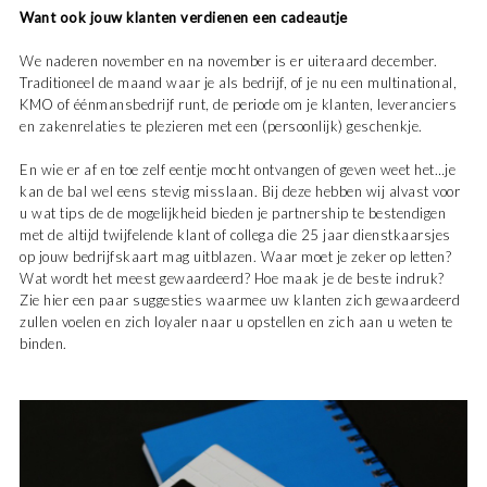
Want ook jouw klanten verdienen een cadeautje
We naderen november en na november is er uiteraard december.
Traditioneel de maand waar je als bedrijf, of je nu een multinational,
KMO of éénmansbedrijf runt, de periode om je klanten, leveranciers
en zakenrelaties te plezieren met een (persoonlijk) geschenkje.
En wie er af en toe zelf eentje mocht ontvangen of geven weet het…je
kan de bal wel eens stevig misslaan. Bij deze hebben wij alvast voor
u wat tips de de mogelijkheid bieden je partnership te bestendigen
met de altijd twijfelende klant of collega die 25 jaar dienstkaarsjes
op jouw bedrijfskaart mag uitblazen. Waar moet je zeker op letten?
Wat wordt het meest gewaardeerd? Hoe maak je de beste indruk?
Zie hier een paar suggesties waarmee uw klanten zich gewaardeerd
zullen voelen en zich loyaler naar u opstellen en zich aan u weten te
binden.