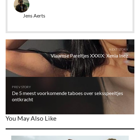
Jens Aerts
NEXT STORY
Vlaamse Pareltjes XXXIX: Xenia Inez
PREV STORY
De 5 meest voorkomende taboes over seksspeeltjes
ontkracht
You May Also Like