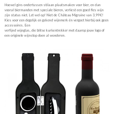
Hoewel gins ondertussen stilaan plaatsmaken voor bier, en dan
vooral biermanden met speciale bieren, verliest een goed fles wijn
zijn status niet. Let wel op! Niet de Château Migraine van 3,99€!
Kies voor een degelijk en gekend wijnmerk én vergeet hierbij ook geen
accessoires. Een
verfijnd wijnglas, die blitse kurkentrekker met daarop jouw logo of
een originele wijnstop doen al wonderen.