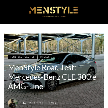
MENSTYLE ROAD TEST
WHEELS
MenStyle Road Test:
Mercedes-Benz CLE 300 e
AMG-Line
BY
JENS AERTS
8 JULI 2026