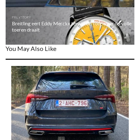
PREV STORY
Breitling eert Eddy Merckx terwijl de Tour weer op volle
toeren draait
You May Also Like