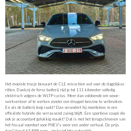
Het mooiste trucje bewaart de CLE misschien wel voor de dagelijkse
ritten. Dankzij de forse batterij rijd je tot 111 kilometer volledig
elektrisch volgens de WLTP-cyclus. Meer dan voldoende om woon-
werkverkeer af te werken zonder een druppel benzine te verbruiken.
En als de batterij leeg raakt? Dan verandert hij moeiteloos in een
efficiënte hybride die verrassend zuinig blijft. Een sportieve coupé die
ook je accountant gelukkig maakt? Dat is met het terugschroeven van
het fiscaal voordeel voor PHEV’s weer een ander verhaal. De prijs
dan? Vanaf 63.888 euro… inclusief btw natuurlijk.