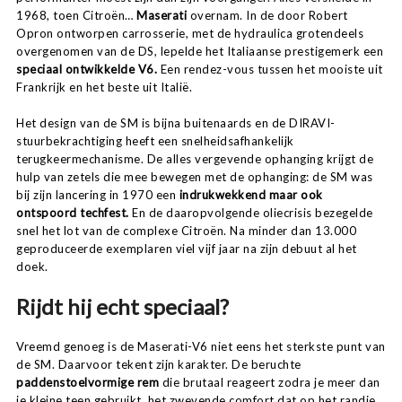
1968, toen Citroën…
Maserati
overnam. In de door Robert
Opron ontworpen carrosserie, met de hydraulica grotendeels
overgenomen van de DS, lepelde het Italiaanse prestigemerk een
speciaal ontwikkelde V6.
Een rendez-vous tussen het mooiste uit
Frankrijk en het beste uit Italië.
Het design van de SM is bijna buitenaards en de DIRAVI-
stuurbekrachtiging heeft een snelheidsafhankelijk
terugkeermechanisme. De alles vergevende ophanging krijgt de
hulp van zetels die mee bewegen met de ophanging: de SM was
bij zijn lancering in 1970 een
indrukwekkend maar ook
ontspoord techfest.
En de daaropvolgende oliecrisis bezegelde
snel het lot van de complexe Citroën. Na minder dan 13.000
geproduceerde exemplaren viel vijf jaar na zijn debuut al het
doek.
Rijdt hij echt speciaal?
Vreemd genoeg is de Maserati-V6 niet eens het sterkste punt van
de SM. Daarvoor tekent zijn karakter. De beruchte
paddenstoelvormige rem
die brutaal reageert zodra je meer dan
je kleine teen gebruikt, het zwevende comfort dat op het randje