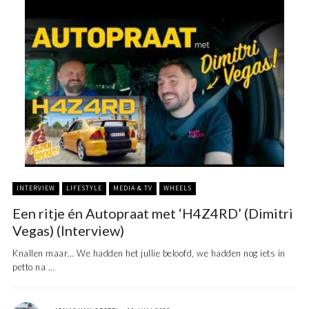
INTERVIEW
LIFESTYLE
MEDIA & TV
WHEELS
Een ritje én Autopraat met ‘H4Z4RD’ (Dimitri
Vegas) (Interview)
Knallen maar… We hadden het jullie beloofd, we hadden nog iets in
petto na ...