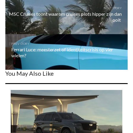
NEXT STORY
MSC Cruises toont waarom cruises plots hipper zijn dan
ooit
PREV STORY
Ferrari Luce: meesterzet of identiteitscrisis op vier
wielen?
You May Also Like