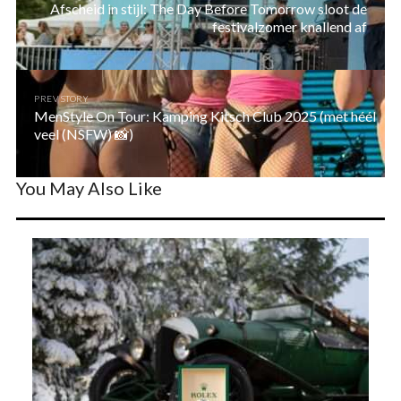
Afscheid in stijl: The Day Before Tomorrow sloot de
festivalzomer knallend af
PREV STORY
MenStyle On Tour: Kamping Kitsch Club 2025 (met héél
veel (NSFW) 📸)
You May Also Like