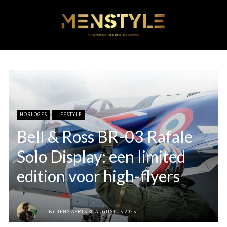
HORLOGES
LIFESTYLE
Bell & Ross BR-03 Rafale
Solo Display: een limited
edition voor high-flyers
BY
JENS AERTS
30 AUGUSTUS 2025