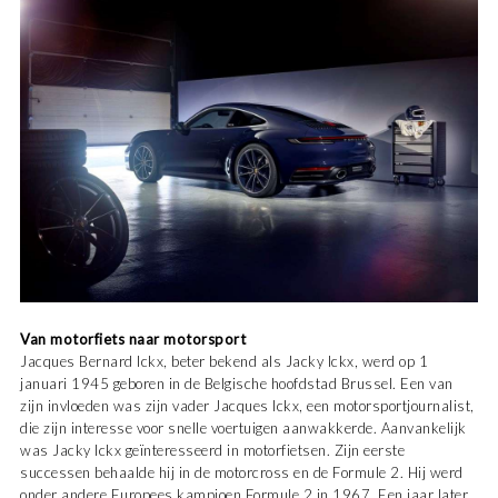
Van motorfiets naar motorsport
Jacques Bernard Ickx, beter bekend als Jacky Ickx, werd op 1
januari 1945 geboren in de Belgische hoofdstad Brussel. Een van
zijn invloeden was zijn vader Jacques Ickx, een motorsportjournalist,
die zijn interesse voor snelle voertuigen aanwakkerde. Aanvankelijk
was Jacky Ickx geïnteresseerd in motorfietsen. Zijn eerste
successen behaalde hij in de motorcross en de Formule 2. Hij werd
onder andere Europees kampioen Formule 2 in 1967. Een jaar later