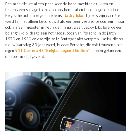
Een man die we al een paar keer de hand mochten drukken en
telkens een stevige indruk op ons kon maken is een legende uit de
Belgische autosportgeschiedenis,
Jacky Ickx
. Tijdens zijn carrière
werd hij niet alleen beschouwd als een zeer veelzijdige coureur, maar
ook als een meester in het rijden in nat weer. Jacky Ickx leverde een
belangrijke bijdrage aan het racesucces van Porsche in de jaren
1970 en 1980 en dat zijn ze in Stuttgart niet vergeten. Jacky, die op
nieuwjaarsdag 80 jaar werd, is door Porsche, die ooit trouwens een
eigen
911 Carrera 4S “Belgian Legend Edition”
hebben gelanceerd,
dan ook in stijl gevierd.