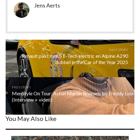
Jens Aerts
NEXT STORY
Renault pakt met 5 E-Tech electric en Alpine A290
dubbel in the Car of the Year 2025
PREV STORY
MenStyle On Tour: Aston Martin Brussels bij Freddy Loix
(Interview + video)
You May Also Like