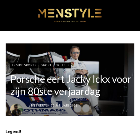
INSIDE SPORTS
SPORT
WHEELS
Porsche eert Jacky Ickx voor
zijn 80ste verjaardag
JENS AERTS
10 JANUARI 2025
Legend!