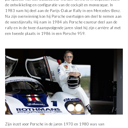
de ontwikkeling en configuratie van de cockpit en monocoque. In
1983 nam hij deel aan de Parijs-Dakar Rally in een Mercedes-Benz.
Na zijn overwinning kon hij Porsche overtuigen om deel te nemen aan
de woestijnrally. Hij nam in 1984 als Porsche-coureur deel aan de
rally en in de twee daaropvolgende jaren sloot hij zijn carrière af met
een tweede plaats in 1986 in een Porsche 959.
Zijn inzet voor Porsche in de jaren 1970 en 1980 was van