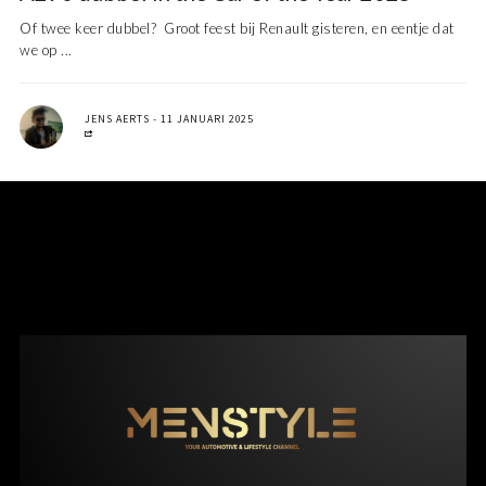
Of twee keer dubbel? Groot feest bij Renault gisteren, en eentje dat
we op ...
JENS AERTS
11 JANUARI 2025