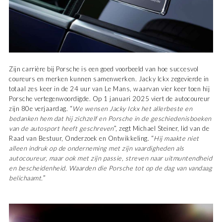
Zijn carrière bij Porsche is een goed voorbeeld van hoe succesvol
coureurs en merken kunnen samenwerken. Jacky Ickx zegevierde in
totaal zes keer in de 24 uur van Le Mans, waarvan vier keer toen hij
Porsche vertegenwoordigde. Op 1 januari 2025 viert de autocoureur
zijn 80e verjaardag. “
We wensen Jacky Ickx het allerbeste en
bedanken hem dat hij zichzelf en Porsche in de geschiedenisboeken
van de autosport heeft geschreven
”, zegt Michael Steiner, lid van de
Raad van Bestuur, Onderzoek en Ontwikkeling. “
Hij maakte niet
alleen indruk op de onderneming met zijn vaardigheden als
autocoureur, maar ook met zijn passie, streven naar uitmuntendheid
en bescheidenheid. Waarden die Porsche tot op de dag van vandaag
belichaamt.
”