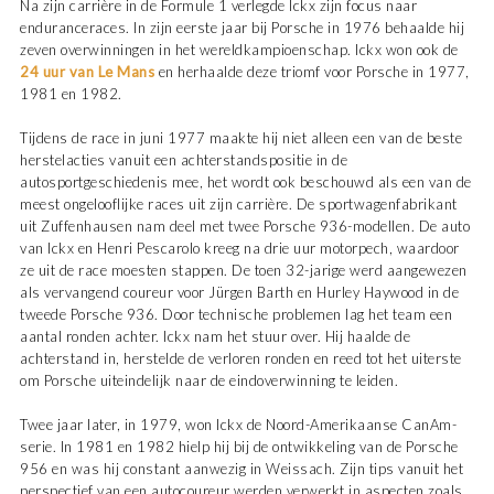
Na zijn carrière in de Formule 1 verlegde Ickx zijn focus naar
enduranceraces. In zijn eerste jaar bij Porsche in 1976 behaalde hij
zeven overwinningen in het wereldkampioenschap. Ickx won ook de
24 uur van Le Mans
en herhaalde deze triomf voor Porsche in 1977,
1981 en 1982.
Tijdens de race in juni 1977 maakte hij niet alleen een van de beste
herstelacties vanuit een achterstandspositie in de
autosportgeschiedenis mee, het wordt ook beschouwd als een van de
meest ongelooflijke races uit zijn carrière. De sportwagenfabrikant
uit Zuffenhausen nam deel met twee Porsche 936-modellen. De auto
van Ickx en Henri Pescarolo kreeg na drie uur motorpech, waardoor
ze uit de race moesten stappen. De toen 32-jarige werd aangewezen
als vervangend coureur voor Jürgen Barth en Hurley Haywood in de
tweede Porsche 936. Door technische problemen lag het team een
aantal ronden achter. Ickx nam het stuur over. Hij haalde de
achterstand in, herstelde de verloren ronden en reed tot het uiterste
om Porsche uiteindelijk naar de eindoverwinning te leiden.
Twee jaar later, in 1979, won Ickx de Noord-Amerikaanse CanAm-
serie. In 1981 en 1982 hielp hij bij de ontwikkeling van de Porsche
956 en was hij constant aanwezig in Weissach. Zijn tips vanuit het
perspectief van een autocoureur werden verwerkt in aspecten zoals