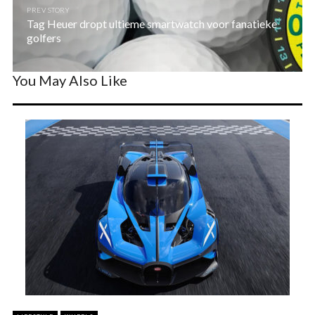
PREV STORY
Tag Heuer dropt ultieme smartwatch voor fanatieke
golfers
You May Also Like