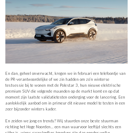
En dan, geheel onverwacht, kregen we in februari een telefoontje van
de PR-verantwoordelijke of we zin hadden om zo’n winterse
testsessie bij te wonen met de Polestar 3, hun nieuwe elektrische
premium SUV die volgende maanden op de markt komt en op dat
moment zijn laatste validatietesten onderging voor de lancering. Een
aanlokkelijk aanbod om in primeur dit nieuwe model te testen in een
zeer bijzonder winters kader.
En zeiden we jong en trendy? Wij stuurden onze beste stuurman
richting het Hoge Noorden… een man waarvoor leeftijd slechts een
cijfer is, wiens racesloefkes trendyer zijn dan eender welke