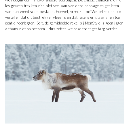
we hooguit een handvol andere voertuigen. De enkele elanden die hier
los grazen trekken zich niet veel aan van onze passage en genieten
van hun vreedzaam bestaan. Hoewel, vreedzaam? We lieten ons ook
vertellen dat dit best lekker vlees is en dat jagers er graag af en toe
eentje neerleggen. Soit, de gemiddelde rekel bij MenStyle is geen jager,
althans niet op beesten… dus zetten we onze tocht gestaag verder.