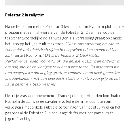
Polestar 2 in rallytrim
Na de testritten met de Polestar 3 kwam Joakim Rydholm plots op de
proppen met een rallyversie van de Polestar 2. Daarmee wou de
testverantwoordelijke de aanwezigen als verrassing graag op enkele
hot laps op het ijscircuit trakteren. “
Dit is ons speeltuig om aan te
tonen dat ook elektrisch rijden heel opwindend en spannend kan
zijn
”, vertelt Rydholm. “
Dit is de Polestar 2 Dual Motor
Performance, goed voor 475 pk, die enkele wijzigingen onderging
om nog sneller en vinniger te kunnen presteren. Zo monteren we
een aangepaste ophanging, grotere remmen en op maat gemaakte
sneeuwbanden met een overdosis studs om extra veel grip op het
ijs te bekomen. Stap maar in!
”
Het ritje was adembenemend! Dankzij de spijkerbanden kon Joakim
Rydholm de aanwezige cavalerie volledig de vrije loop laten om
vervolgens met enkele subtiele beroeringen van het stuurwiel en het
gaspedaal de Polestar 2 in een lange drifts over het parcours te
jagen. Prachtig!