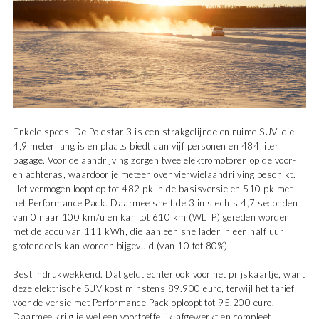
Enkele specs. De Polestar 3 is een strakgelijnde en ruime SUV, die
4,9 meter lang is en plaats biedt aan vijf personen en 484 liter
bagage. Voor de aandrijving zorgen twee elektromotoren op de voor-
en achteras, waardoor je meteen over vierwielaandrijving beschikt.
Het vermogen loopt op tot 482 pk in de basisversie en 510 pk met
het Performance Pack. Daarmee snelt de 3 in slechts 4,7 seconden
van 0 naar 100 km/u en kan tot 610 km (WLTP) gereden worden
met de accu van 111 kWh, die aan een snellader in een half uur
grotendeels kan worden bijgevuld (van 10 tot 80%).
Best indrukwekkend. Dat geldt echter ook voor het prijskaartje, want
deze elektrische SUV kost minstens 89.900 euro, terwijl het tarief
voor de versie met Performance Pack oploopt tot 95.200 euro.
Daarmee krijg je wel een voortreffelijk afgewerkt en compleet