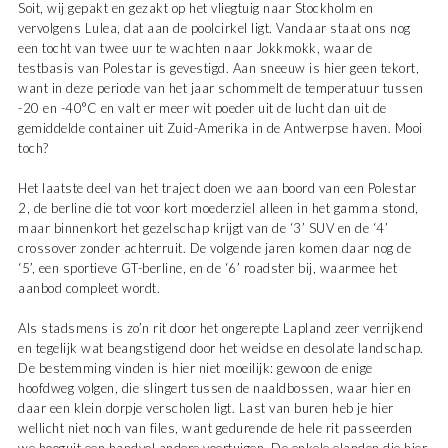
Soit, wij gepakt en gezakt op het vliegtuig naar Stockholm en
vervolgens Lulea, dat aan de poolcirkel ligt. Vandaar staat ons nog
een tocht van twee uur te wachten naar Jokkmokk, waar de
testbasis van Polestar is gevestigd. Aan sneeuw is hier geen tekort,
want in deze periode van het jaar schommelt de temperatuur tussen
-20 en -40°C en valt er meer wit poeder uit de lucht dan uit de
gemiddelde container uit Zuid-Amerika in de Antwerpse haven. Mooi
toch?
Het laatste deel van het traject doen we aan boord van een Polestar
2, de berline die tot voor kort moederziel alleen in het gamma stond,
maar binnenkort het gezelschap krijgt van de ‘3’ SUV en de ‘4’
crossover zonder achterruit. De volgende jaren komen daar nog de
‘5’, een sportieve GT-berline, en de ‘6’ roadster bij, waarmee het
aanbod compleet wordt.
Als stadsmens is zo’n rit door het ongerepte Lapland zeer verrijkend
en tegelijk wat beangstigend door het weidse en desolate landschap.
De bestemming vinden is hier niet moeilijk: gewoon de enige
hoofdweg volgen, die slingert tussen de naaldbossen, waar hier en
daar een klein dorpje verscholen ligt. Last van buren heb je hier
wellicht niet noch van files, want gedurende de hele rit passeerden