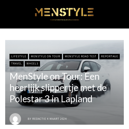
LIFESTYLE
MENSTYLE ON TOUR
MENSTYLE ROAD TEST
REPORTAGE
TRAVEL
WHEELS
MenStyle on Tour: Een
heerlijk slippertje met de
Polestar 3 in Lapland
BY
REDACTIE
4 MAART 2024