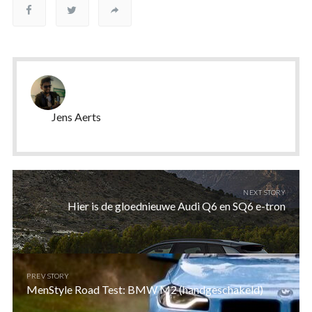
Jens Aerts
NEXT STORY
Hier is de gloednieuwe Audi Q6 en SQ6 e-tron
PREV STORY
MenStyle Road Test: BMW M2 (handgeschakeld)