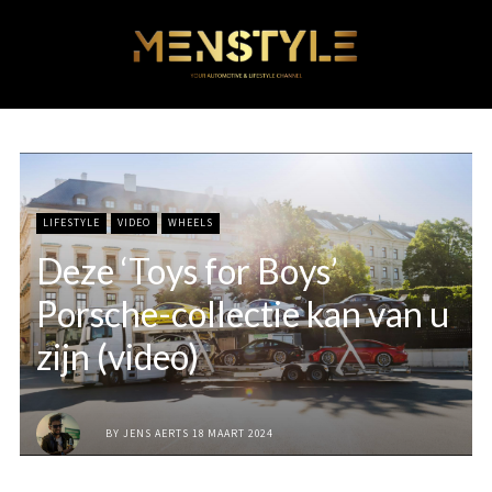
LIFESTYLE
VIDEO
WHEELS
Deze ‘Toys for Boys’
Porsche-collectie kan van u
zijn (video)
BY
JENS AERTS
18 MAART 2024