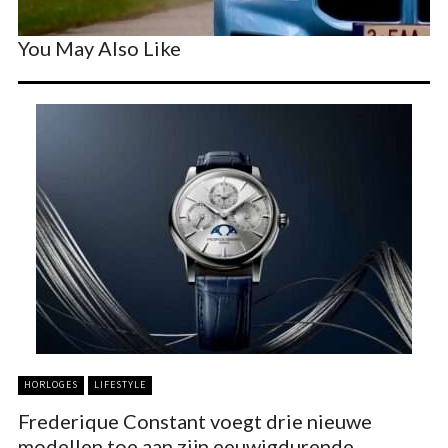
You May Also Like
HORLOGES
LIFESTYLE
Frederique Constant voegt drie nieuwe
modellen toe aan zijn eeuwigdurende