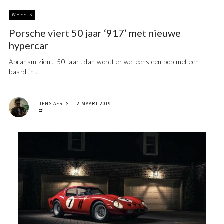
WHEELS
Porsche viert 50 jaar ‘917’ met nieuwe
hypercar
Abraham zien… 50 jaar…dan wordt er wel eens een pop met een
baard in ...
JENS AERTS
12 MAART 2019