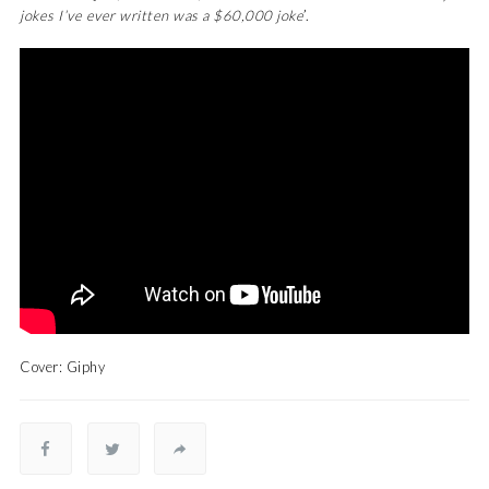
jokes I’ve ever written was a $60,000 joke
’.
Cover: Giphy