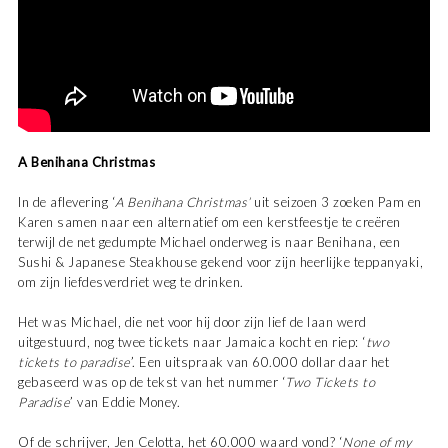
A Benihana Christmas
In de aflevering ‘
A Benihana Christmas’
uit seizoen 3 zoeken Pam en
Karen samen naar een alternatief om een kerstfeestje te creëren
terwijl de net gedumpte Michael onderweg is naar Benihana, een
Sushi & Japanese Steakhouse gekend voor zijn heerlijke teppanyaki,
om zijn liefdesverdriet weg te drinken.
Het was Michael, die net voor hij door zijn lief de laan werd
uitgestuurd, nog twee tickets naar Jamaica kocht en riep: ‘
two
tickets to paradise
’. Een uitspraak van 60.000 dollar daar het
gebaseerd was op de tekst van het nummer ‘
Two Tickets to
Paradise
’ van Eddie Money.
Of de schrijver, Jen Celotta, het 60.000 waard vond? ‘
None of my