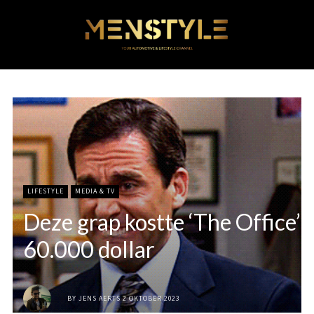
LIFESTYLE
MEDIA & TV
Deze grap kostte ‘The Office’
60.000 dollar
BY
JENS AERTS
2 OKTOBER 2023