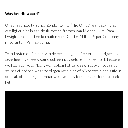
Was het dit waard?
Onze favoriete tv-serie? Zonder twijfel ‘The Office’ want zeg nu zelf,
wie ligt er niet in een deuk met de fratsen van Michael, Jim, Pam,
Dwight en de andere kornuiten van Dunder-Mifflin Paper Company
in Scranton, Pennsylvania.
Toch kosten de fratsen van de personages, of beter de schrijvers, van
deze heerlijke reeks soms ook een pak geld, en met een pak bedoelen
we heel veel geld. Neen, we hebben het vandaag niet over bepaalde
stunts of scènes waar ze dingen vernielen of bijvoorbeeld een auto in
de prak of meer rijden maar wel over iets banaals… althans zo leek
het.