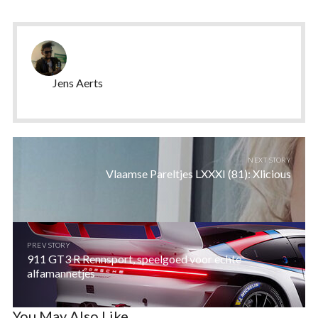
Jens Aerts
NEXT STORY
Vlaamse Pareltjes LXXXI (81): Xlicious
PREV STORY
911 GT3 R Rennsport, speelgoed voor echte
alfamannetjes
You May Also Like