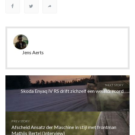
Jens Aerts
NEXT STORY
Skoda Enyaq iV RS drift zichzelf een wereldrecord
PREV STORY
Afscheid Ansatz der Maschine in stijl met frontman
Mathijs Bertel (Interview)