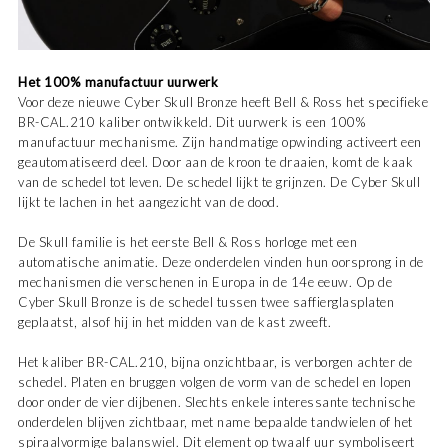
Het 100% manufactuur uurwerk
Voor deze nieuwe Cyber Skull Bronze heeft Bell & Ross het specifieke
BR-CAL.210 kaliber ontwikkeld. Dit uurwerk is een 100%
manufactuur mechanisme. Zijn handmatige opwinding activeert een
geautomatiseerd deel. Door aan de kroon te draaien, komt de kaak
van de schedel tot leven. De schedel lijkt te grijnzen. De Cyber Skull
lijkt te lachen in het aangezicht van de dood.
De Skull familie is het eerste Bell & Ross horloge met een
automatische animatie. Deze onderdelen vinden hun oorsprong in de
mechanismen die verschenen in Europa in de 14e eeuw. Op de
Cyber Skull Bronze is de schedel tussen twee saffierglasplaten
geplaatst, alsof hij in het midden van de kast zweeft.
Het kaliber BR-CAL.210, bijna onzichtbaar, is verborgen achter de
schedel. Platen en bruggen volgen de vorm van de schedel en lopen
door onder de vier dijbenen. Slechts enkele interessante technische
onderdelen blijven zichtbaar, met name bepaalde tandwielen of het
spiraalvormige balanswiel. Dit element op twaalf uur symboliseert