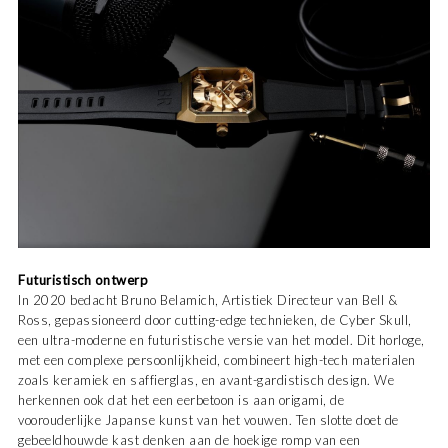
Futuristisch ontwerp
In 2020 bedacht Bruno Belamich, Artistiek Directeur van Bell &
Ross, gepassioneerd door cutting-edge technieken, de Cyber Skull,
een ultra-moderne en futuristische versie van het model. Dit horloge,
met een complexe persoonlijkheid, combineert high-tech materialen
zoals keramiek en saffierglas, en avant-gardistisch design. We
herkennen ook dat het een eerbetoon is aan origami, de
voorouderlijke Japanse kunst van het vouwen. Ten slotte doet de
gebeeldhouwde kast denken aan de hoekige romp van een