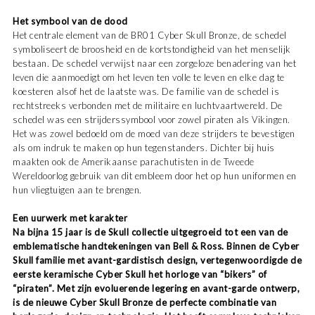
Het symbool van de dood
Het centrale element van de BR01 Cyber Skull Bronze, de schedel
symboliseert de broosheid en de kortstondigheid van het menselijk
bestaan. De schedel verwijst naar een zorgeloze benadering van het
leven die aanmoedigt om het leven ten volle te leven en elke dag te
koesteren alsof het de laatste was. De familie van de schedel is
rechtstreeks verbonden met de militaire en luchtvaartwereld. De
schedel was een strijderssymbool voor zowel piraten als Vikingen.
Het was zowel bedoeld om de moed van deze strijders te bevestigen
als om indruk te maken op hun tegenstanders. Dichter bij huis
maakten ook de Amerikaanse parachutisten in de Tweede
Wereldoorlog gebruik van dit embleem door het op hun uniformen en
hun vliegtuigen aan te brengen.
Een uurwerk met karakter
Na bijna 15 jaar is de Skull collectie uitgegroeid tot een van de
emblematische handtekeningen van Bell & Ross. Binnen de Cyber
Skull familie met avant-gardistisch design, vertegenwoordigde de
eerste keramische Cyber Skull het horloge van “bikers” of
“piraten”. Met zijn evoluerende legering en avant-garde ontwerp,
is de nieuwe Cyber Skull Bronze de perfecte combinatie van