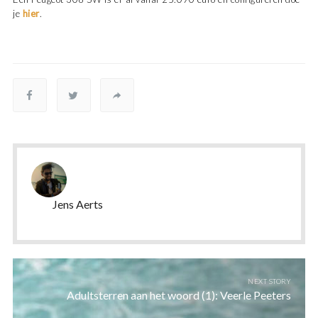
je
hier
.
Jens Aerts
NEXT STORY
Adultsterren aan het woord (1): Veerle Peeters