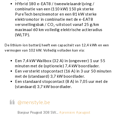
HYbrid 180 e-EAT8 / tweewielaandrijving /
combinatie van een (110 kW) 150 pk sterke
PureTech benzinemotor en een 81 kW sterke
elektromotor in combinatie met de e-EAT8
versnellingsbak / CO₂-uitstoot vanaf 25 g/km
maximaal 60 km volledig elektrische actieradius
(WLTP).
De lithium-ion batterij heeft een capaciteit van 12,4 kWh en een
vermogen van 102 kW. Volledig volladen kan via:
Een 7,4 kW Wallbox (32 A) in (ongeveer) 1 uur 55
minuten met de (optionele) 7,4 kW boordlader.
Een versterkt stopcontact (16 A) in 3 uur 50 minuten
met de (standaard) 3,7 kW boordlader.
Een standaard stopcontact (8 A) in 7,05 uur met de
(standaard) 3,7 kW boordlader.
@menstyle.be
Bonjour Peugeot 308 SW…
#premiere
#peugeot