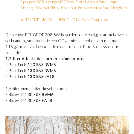
#peugeot308
#peugeot308sw
#viral
#fyp
#foryoupage
#fypage
#carsoftiktok
#bonjour
#neverseenbefore
#belgium
♬ TO THE MOON – JNR CHOI & Sam Tompkins
De nieuwe PEUGEOT 308 SW is verder ook verkrijgbaar met diverse
verbrandingsmotoren die een CO₂-emissie hebben van minimaal
115 g/km en voldoen aan de meest recente Euro 6-emissienormen
zoals de:
1,2-liter driecilinder turbobenzinemotoren:
– PureTech 110 S&S BVM6
– PureTech 130 S&S BVM6
– PureTech 130 S&S EAT8
1,5-liter viercilinder dieselmotoren:
– BlueHDi 130 S&S BVM6
– BlueHDi 130 S&S EAT8