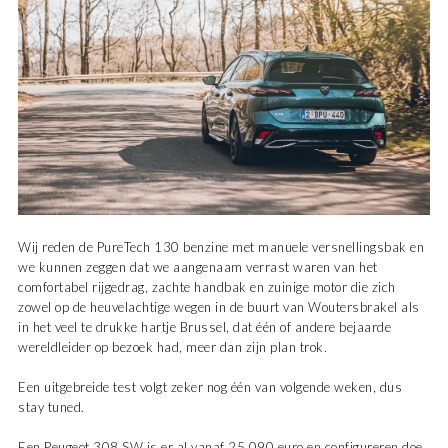
Wij reden de PureTech 130 benzine met manuele versnellingsbak en
we kunnen zeggen dat we aangenaam verrast waren van het
comfortabel rijgedrag, zachte handbak en zuinige motor die zich
zowel op de heuvelachtige wegen in de buurt van Woutersbrakel als
in het veel te drukke hartje Brussel, dat één of andere bejaarde
wereldleider op bezoek had, meer dan zijn plan trok.
Een uitgebreide test volgt zeker nog één van volgende weken, dus
stay tuned.
Een Peugeot 308 SW is er al vanaf 25.090 euro en configureren doe