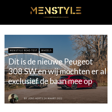
MENSTYLE ROAD TEST
WHEELS
Dit is de nieuwe Peugeot
308 SW en wij mochten er al
exclusief de baan mee op
BY
JENS AERTS
24 MAART 2022