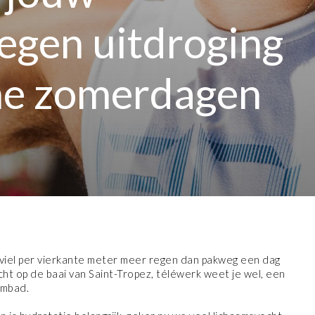
egen uitdroging
me zomerdagen
 viel per vierkante meter meer regen dan pakweg een dag
cht op de baai van Saint-Tropez, téléwerk weet je wel, een
embad.