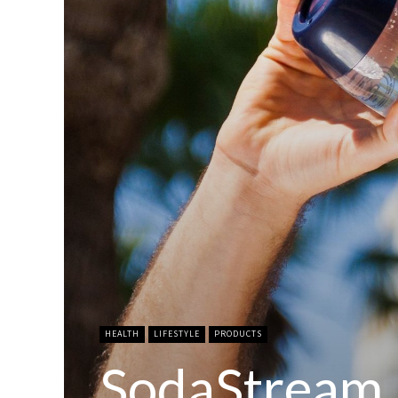
HEALTH
LIFESTYLE
PRODUCTS
SodaStream,