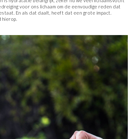
 is hydratatie belangrijk, zeker nu we veel lichaamsvocht
 bedreiging voor ons lichaam om de eenvoudige reden dat
taat. En als dat daalt, heeft dat een grote impact.
 hierop.