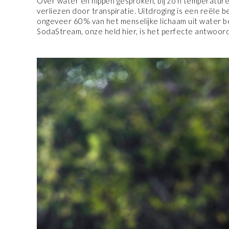
Over water en nippen gesproken, bij zo’n temperaturen
verliezen door transpiratie. Uitdroging is een reële
ongeveer 60% van het menselijke lichaam uit water bes
SodaStream, onze held hier, is het perfecte antwoord