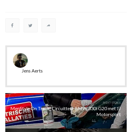
Jens Aerts
NEXT STORY
MenStyle On Track: Circuittest BMW 330i G20 met JJ
Motorsport