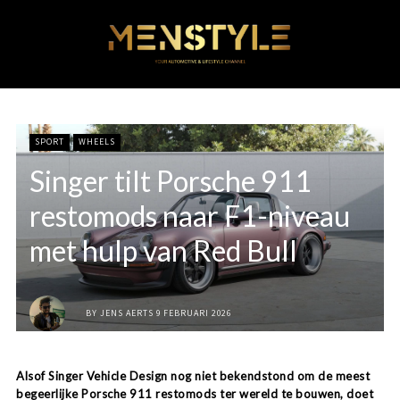
SPORT
WHEELS
Singer tilt Porsche 911
restomods naar F1-niveau
met hulp van Red Bull
BY
JENS AERTS
9 FEBRUARI 2026
Alsof Singer Vehicle Design nog niet bekendstond om de meest
begeerlijke Porsche 911 restomods ter wereld te bouwen, doet