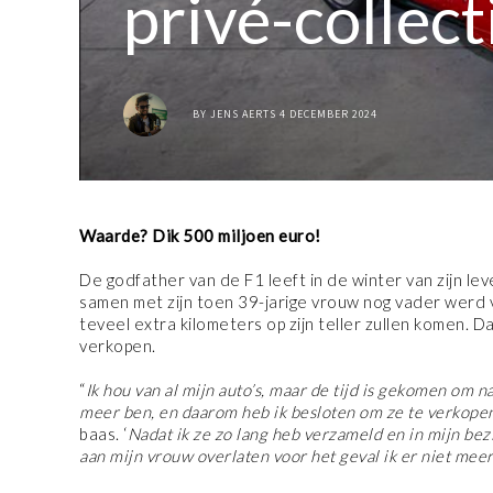
privé-collect
BY
JENS AERTS
4 DECEMBER 2024
Waarde? Dik 500 miljoen euro!
De godfather van de F1 leeft in de winter van zijn le
samen met zijn toen 39-jarige vrouw nog vader werd va
teveel extra kilometers op zijn teller zullen komen. D
verkopen.
“
Ik hou van al mijn auto’s, maar de tijd is gekomen om n
meer ben, en daarom heb ik besloten om ze te verkope
baas. ‘
Nadat ik ze zo lang heb verzameld en in mijn bezi
aan mijn vrouw overlaten voor het geval ik er niet meer