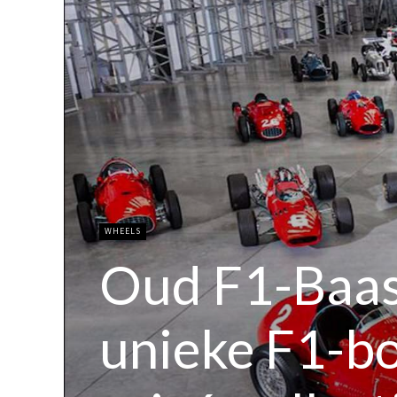
WHEELS
Oud F1-Baas
unieke F1-bol