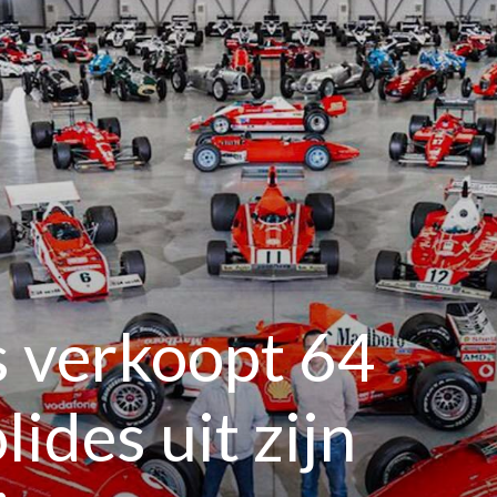
 verkoopt 64
ides uit zijn