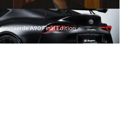
limiteerde A90 Final Edition