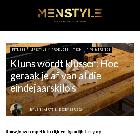
FITNESS
LIFESTYLE
PRODUCTS
TECH
TIPS & TRENDS
Kluns wordt klusser: Hoe
geraak je af van al die
eindejaarskilo’s
BY
JENS AERTS
31 DECEMBER 2024
Bouw jouw tempel letterlijk en figuurlijk terug op