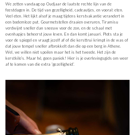
We zetten vandaag op Oudjaar de laatste rechte lijn van de
feestdagen in. De tijd van gezelligheid, cadeautjes, en vooral: eten.
Veel eten. Het lijkt alsof je maag tijdens kerstvakantie verandert in
een bodemloze put. Gourmetstellen draaien overuren, Tiramisu
verdwijnt sneller dan sneeuw voor de zon, en de schaal met
ovenhapjes beheerst jouw leven. En dan komt januari. Plots sta je
voor de spiegel en vraagt jezelf af of die kersttrui krimpt in de was of
dat jouw tempel sneller afbrokkelt dan die op een berg in Athene.
Wel, we willen niet spoilen maar het is het tweede. Het zijn de
kerstkilo’s. Maar hé, geen paniek! Hier is je overlevingsgids om weer
af te komen van die extra ‘gezelligheid’.