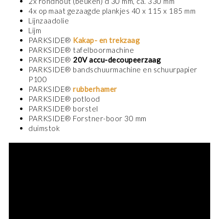
2x rondhout (beuken) d 30 mm, ca. 330 mm
4x op maat gezaagde plankjes 40 x 115 x 185 mm
Lijnzaadolie
Lijm
PARKSIDE®
Kakap- en trekzaag
PARKSIDE® tafelboormachine
PARKSIDE®
20V accu-decoupeerzaag
PARKSIDE® bandschuurmachine en schuurpapier
P100
PARKSIDE®
rubberhamer
PARKSIDE® potlood
PARKSIDE® borstel
PARKSIDE® Forstner-boor 30 mm
duimstok