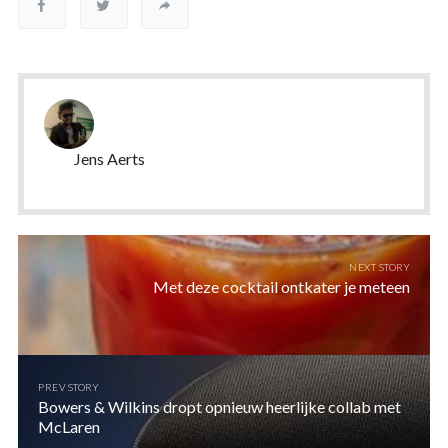
Jens Aerts
NEXT STORY
Met deze cocktail ontkater je meteen
PREV STORY
Bowers & Wilkins dropt opnieuw heerlijke collab met
McLaren