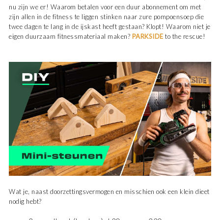
nu zijn we er! Waarom betalen voor een duur abonnement om met
zijn allen in de fitness te liggen stinken naar zure pompoensoep die
twee dagen te lang in de ijskast heeft gestaan? Klopt! Waarom niet je
eigen duurzaam fitnessmateriaal maken?
PARKSIDE
to the rescue!
Wat je, naast doorzettingsvermogen en misschien ook een klein dieet
nodig hebt?