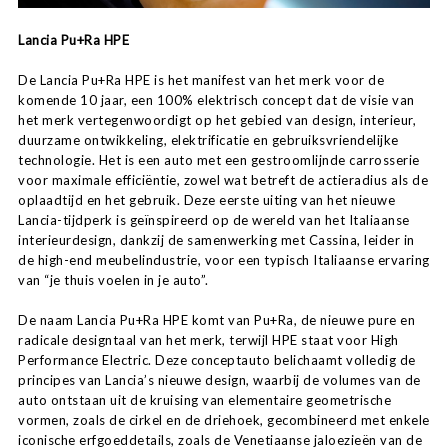
Lancia Pu+Ra HPE
De Lancia Pu+Ra HPE is het manifest van het merk voor de
komende 10 jaar, een 100% elektrisch concept dat de visie van
het merk vertegenwoordigt op het gebied van design, interieur,
duurzame ontwikkeling, elektrificatie en gebruiksvriendelijke
technologie. Het is een auto met een gestroomlijnde carrosserie
voor maximale efficiëntie, zowel wat betreft de actieradius als de
oplaadtijd en het gebruik. Deze eerste uiting van het nieuwe
Lancia-tijdperk is geïnspireerd op de wereld van het Italiaanse
interieurdesign, dankzij de samenwerking met Cassina, leider in
de high-end meubelindustrie, voor een typisch Italiaanse ervaring
van “je thuis voelen in je auto”.
De naam Lancia Pu+Ra HPE komt van Pu+Ra, de nieuwe pure en
radicale designtaal van het merk, terwijl HPE staat voor High
Performance Electric. Deze conceptauto belichaamt volledig de
principes van Lancia’s nieuwe design, waarbij de volumes van de
auto ontstaan uit de kruising van elementaire geometrische
vormen, zoals de cirkel en de driehoek, gecombineerd met enkele
iconische erfgoeddetails, zoals de Venetiaanse jaloezieën van de