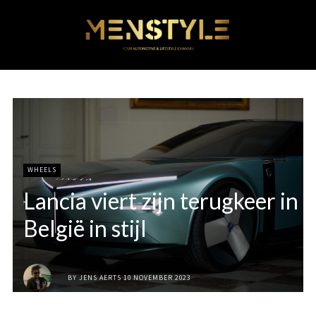
WHEELS
Lancia viert zijn terugkeer in
België in stijl
BY
JENS AERTS
10 NOVEMBER 2023