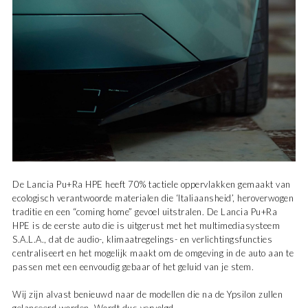
De Lancia Pu+Ra HPE heeft 70% tactiele oppervlakken gemaakt van
ecologisch verantwoorde materialen die ‘Italiaansheid’, heroverwogen
traditie en een “coming home” gevoel uitstralen. De Lancia Pu+Ra
HPE is de eerste auto die is uitgerust met het multimediasysteem
S.A.L.A., dat de audio-, klimaatregelings- en verlichtingsfuncties
centraliseert en het mogelijk maakt om de omgeving in de auto aan te
passen met een eenvoudig gebaar of het geluid van je stem.
Wij zijn alvast benieuwd naar de modellen die na de Ypsilon zullen
gelanceerd worden. Wordt dus vervolgd.