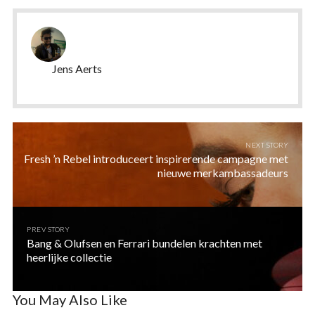
Jens Aerts
NEXT STORY
Fresh ’n Rebel introduceert inspirerende campagne met
nieuwe merkambassadeurs
PREV STORY
Bang & Olufsen en Ferrari bundelen krachten met
heerlijke collectie
You May Also Like