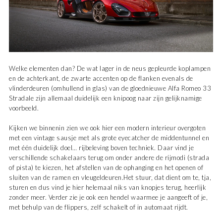
Welke elementen dan? De wat lager in de neus gepleurde koplampen
en de achterkant, de zwarte accenten op de flanken evenals de
vlinderdeuren (omhullend in glas) van de gloednieuwe Alfa Romeo 33
Stradale zijn allemaal duidelijk een knipoog naar zijn gelijknamige
voorbeeld.
Kijken we binnenin zien we ook hier een modern interieur overgoten
met een vintage sausje met als grote eyecatcher
de middentunnel en
met één duidelijk doel… rijbeleving boven techniek. Daar vind je
verschillende schakelaars terug om onder andere de rijmodi (strada
of pista) te kiezen, het afstellen van de ophanging en het openen of
sluiten van de ramen en vleugeldeuren.Het stuur, dat dient om te, tja,
sturen en dus vind je hier helemaal niks van knopjes terug, heerlijk
zonder meer. Verder zie je ook een hendel waarmee je aangeeft of je,
met behulp van de flippers, zelf schakelt of in automaat rijdt.