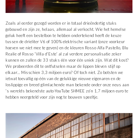
Zoals al eerder gezegd worden er in totaal drieëndertig stuks
gebouwd en zijn ze, helaas, allemaal al verkocht. Wie het hemelse
geluk heeft een bestelbon te hebben ondertekend heeft de keuze
tussen de drieliter V6 of 100% elektrische variant (onze voorkeur
hoeven we niet mee te geven) en de kleuren Rosso Alfa Pastello, Blu
Realie of Rosso ‘Villa d’Este’ al zal verdere personalisatie zeker
kunnen en zullen de 33 stuks één voor één uniek zijn. Wat dit kost?
We probeerden dit te ontfutselen maar de lippen bleven stijf op
elkaar… Misschien 3,3 miljoen euro? Of toch niet. Zo botsten we
ietwat toevallig op één van de gelukkige nieuwe eigenaren en de
loslippige en breed glimlachende man bekende onder onze neus aan
’s werelds bekendste auto-YouTube SHMEE zo’n 1,7 miljoen euro te
hebben neergeteld voor zijn nog te bouwen speeltje.