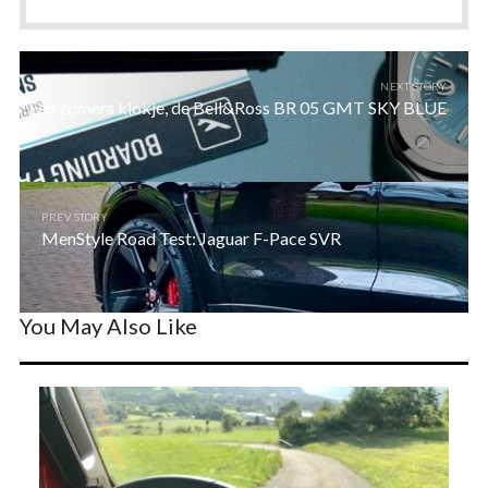
NEXT STORY
Een zomers klokje, de Bell&Ross BR 05 GMT SKY BLUE
PREV STORY
MenStyle Road Test: Jaguar F-Pace SVR
You May Also Like