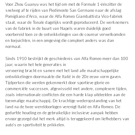
Voor Zhou Guanyu was het tijd om met de Formule 1-éénzitter de
snelweg af te rijden van Piedimonte San Germano naar de afslag
Pomigliano d’Arco, waar de Alfa Romeo Giambattista Vico-fabriek
staat, waar de Tonale dagelijks wordt geproduceerd. De werknemers
van de fabriek in de buurt van Napels waren duidelijk goed
voorbereid toen ze de ontwikkelingen van de coureur verwelkomden
en toejuichten, in een omgeving die compleet anders was dan
normaal.
Sinds 1910 bestrijkt de geschiedenis van Alfa Romeo meer dan 100
jaar, waarin het hele generaties in
vervoering bracht en samen met het land alle maatschappelijke
ontwikkelingen doormaakte die Italië in de 20e eeuw vorm gaven.
Tijdperken die werden gekenmerkt door sportieve glorie en
commerciële successen, afgewisseld met andere, complexere tijden,
zoals internationale conflicten die een harde klap uitdeelden aan de
toenmalige maatschappij. De krachtige wederopstanding van het
land na de twee wereldoorlogen verenigt Italië en Alfa Romeo. De
gedurfde houding en de gebruikelijke inclusieve aanpak hebben
ervoor gezorgd dat het merk altijd is teruggekeerd om liefhebbers van
auto’s en sportiviteit te prikkelen.