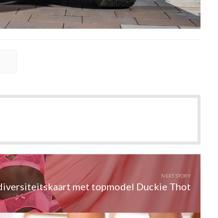
NEXT STORY
diversiteitskaart met topmodel Duckie Thot