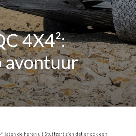
QC 4X4²:
p avontuur
, laten de heren uit Stuttgart zien dat er ook een