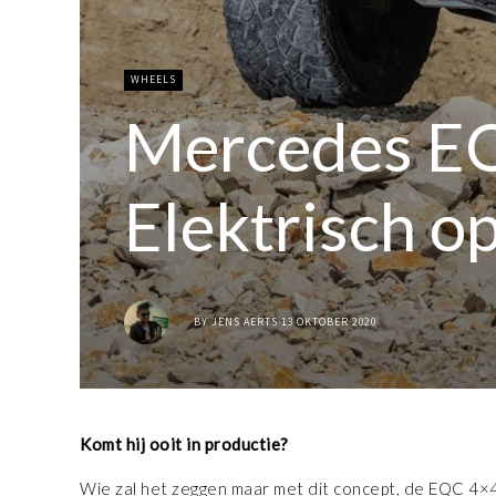
WHEELS
Mercedes E
Elektrisch o
BY
JENS AERTS
13 OKTOBER 2020
Komt hij ooit in productie?
Wie zal het zeggen maar met dit concept, de EQC 4×4²