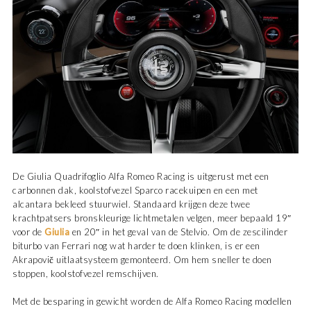
De Giulia Quadrifoglio Alfa Romeo Racing is uitgerust met een
carbonnen dak, koolstofvezel Sparco racekuipen en een met
alcantara bekleed stuurwiel. Standaard krijgen deze twee
krachtpatsers bronskleurige lichtmetalen velgen, meer bepaald 19″
voor de
Giulia
en 20″ in het geval van de Stelvio. Om de zescilinder
biturbo van Ferrari nog wat harder te doen klinken, is er een
Akrapovič uitlaatsysteem gemonteerd. Om hem sneller te doen
stoppen, koolstofvezel remschijven.
Met de besparing in gewicht worden de Alfa Romeo Racing modellen