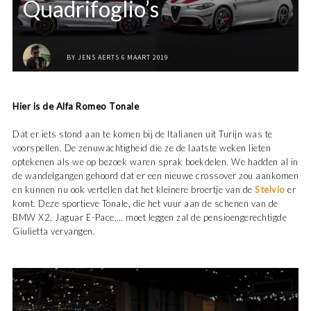
Quadrifoglio’s
BY
JENS AERTS
6 MAART 2019
Hier is de Alfa Romeo Tonale
Dat er iets stond aan te komen bij de Italianen uit Turijn was te
voorspellen. De zenuwachtigheid die ze de laatste weken lieten
optekenen als we op bezoek waren sprak boekdelen. We hadden al in
de wandelgangen gehoord dat er een nieuwe crossover zou aankomen
en kunnen nu ook vertellen dat het kleinere broertje van de
Stelvio
er
komt. Deze sportieve Tonale, die het vuur aan de schenen van de
BMW X2, Jaguar E-Pace,… moet leggen zal de pensioengerechtigde
Giulietta vervangen.