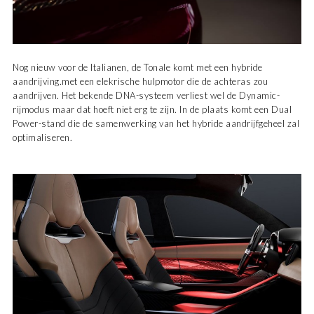
Nog nieuw voor de Italianen, de Tonale komt met een hybride
aandrijving.met een elekrische hulpmotor die de achteras zou
aandrijven. Het bekende DNA-systeem verliest wel de Dynamic-
rijmodus maar dat hoeft niet erg te zijn. In de plaats komt een Dual
Power-stand die de samenwerking van het hybride aandrijfgeheel zal
optimaliseren.