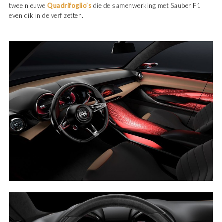
twee nieuwe
Quadrifoglio’s
die de samenwerking met Sauber F1
even dik in de verf zetten.