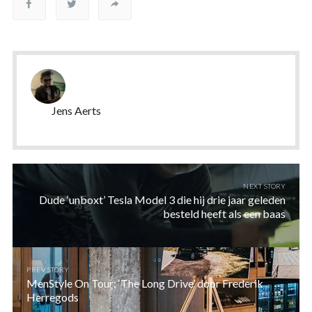
Jens Aerts
NEXT STORY
Dude ‘unboxt’ Tesla Model 3 die hij drie jaar geleden
besteld heeft als een baas
PREV STORY
MenStyle On Tour: ‘The Long Drive’ door Frederik
Herregods