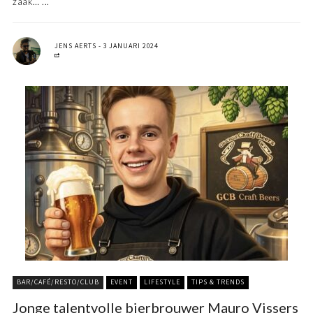
zaak… ...
JENS AERTS
3 JANUARI 2024
BAR/CAFÉ/RESTO/CLUB
EVENT
LIFESTYLE
TIPS & TRENDS
Jonge talentvolle bierbrouwer Mauro Vissers