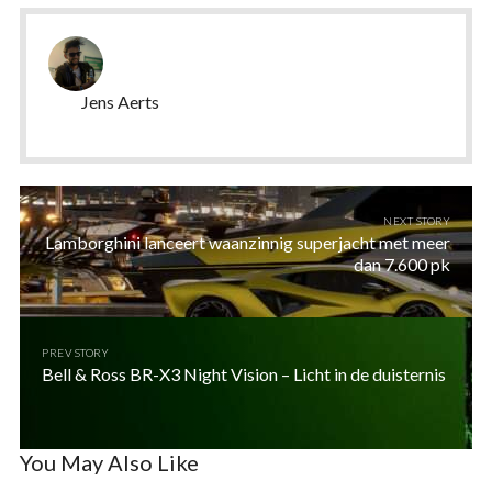
Jens Aerts
NEXT STORY
Lamborghini lanceert waanzinnig superjacht met meer
dan 7.600 pk
PREV STORY
Bell & Ross BR-X3 Night Vision – Licht in de duisternis
You May Also Like