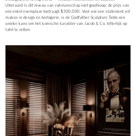
Uiteraard is dit niveau van vakmanschap niet goedkoop: de prijs van
een enkel exemplaar bedraagt $300.000. Voor wie een statement wil
maken in design én horlogerie, is de Godfather Sculpture Table een
unieke kans om het iconische karakter van Jacob & Co. letterlijk op
tafel te zetten.