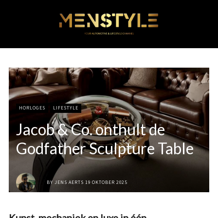
HORLOGES
LIFESTYLE
Jacob & Co. onthult de
Godfather Sculpture Table
BY
JENS AERTS
19 OKTOBER 2025
Kunst, mechaniek en luxe in één