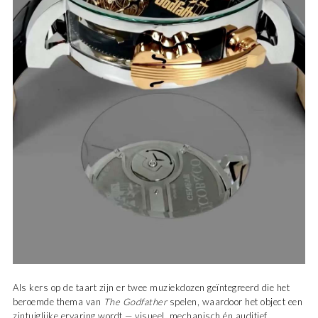
Als kers op de taart zijn er twee muziekdozen geïntegreerd die het
beroemde thema van
The Godfather
spelen, waardoor het object een
zintuiglijke ervaring wordt — visueel, mechanisch én auditief.