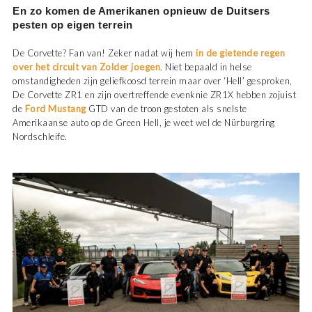
En zo komen de Amerikanen opnieuw de Duitsers
pesten op eigen terrein
De Corvette? Fan van! Zeker nadat wij hem
in de gietende regen
over het circuit van Zolder joegen
. Niet bepaald in helse
omstandigheden zijn geliefkoosd terrein maar over ‘Hell’ gesproken,
De Corvette ZR1 en zijn overtreffende evenknie ZR1X hebben zojuist
de
Ford Mustang
GTD van de troon gestoten als snelste
Amerikaanse auto op de Green Hell, je weet wel de Nürburgring
Nordschleife.