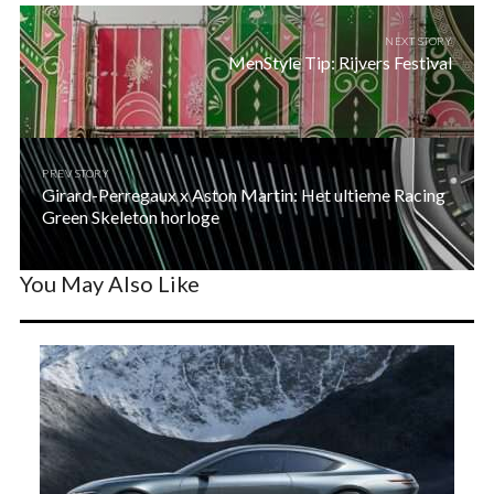
NEXT STORY
MenStyle Tip: Rijvers Festival
PREV STORY
Girard-Perregaux x Aston Martin: Het ultieme Racing
Green Skeleton horloge
You May Also Like