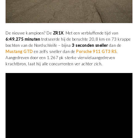
De nieuwe kampioen? De
ZR1X
. Met een verbluffende tijd van
6:49.275 minuten
trotseerde hij de beruchte 20,8 km en 73 krappe
bochten van de Nordschleife – bijna
3 seconden sneller
dan de
Mustang GTD
en zelfs sneller dan de
Porsche 911 GT3 RS
.
Aangedreven door een 1.267 pk sterke vierwielaangedreven
krachtbron, laat hij alle concurrenten ver achter zich.