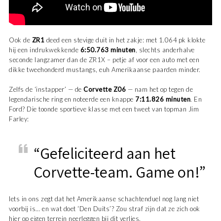
Ook de
ZR1
deed een stevige duit in het zakje: met 1.064 pk klokte
hij een indrukwekkende
6:50.763 minuten
, slechts anderhalve
seconde langzamer dan de ZR1X – petje af voor een auto met een
dikke tweehonderd mustangs, euh Amerikaanse paarden minder.
Zelfs de ‘instapper’ — de
Corvette Z06
— nam het op tegen de
legendarische ring en noteerde een knappe
7:11.826 minuten
. En
Ford? Die toonde sportieve klasse met een tweet van topman Jim
Farley:
“Gefeliciteerd aan het
Corvette-team. Game on!”
Iets in ons zegt dat het Amerikaanse schachtenduel nog lang niet
voorbij is… en wat doet ‘Den Duits’? Zou straf zijn dat ze zich ook
hier op eigen terrein neerleggen bij dit verlies.