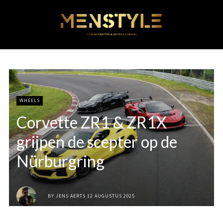
WHEELS
Corvette ZR1 & ZR1X
grijpen de scepter op de
Nürburgring
BY
JENS AERTS
12 AUGUSTUS 2025