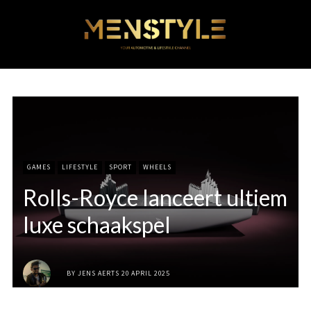
GAMES
LIFESTYLE
SPORT
WHEELS
Rolls-Royce lanceert ultiem
luxe schaakspel
BY
JENS AERTS
20 APRIL 2025