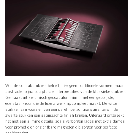
Wat de schaakstukken betreft, hier geen traditionele vormen, maar
abstracte, bijna sculpturale interpretaties van de klassieke stukken.
Gemaakt uit keramisch gecoat aluminium, met een gepolijste,
edelstaal kroon die de luxe afwerking compleet maakt. De witte
stukken zijn voorzien van een parelmoerachtige glans, terwijl de
zwarte stukken een satijnzachte finish krijgen. Uiteraard ontbreekt
het niet aan slimme details, zoals verborgen lades met extra dames
voor promotie en onzichtbare magneten die zorgen voor perfecte
positionering.