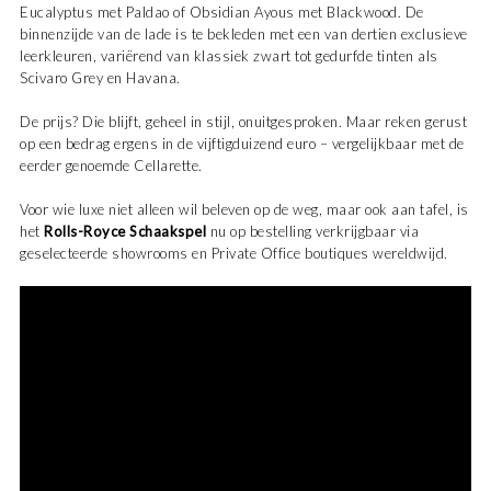
Eucalyptus met Paldao of Obsidian Ayous met Blackwood. De
binnenzijde van de lade is te bekleden met een van dertien exclusieve
leerkleuren, variërend van klassiek zwart tot gedurfde tinten als
Scivaro Grey en Havana.
De prijs? Die blijft, geheel in stijl, onuitgesproken. Maar reken gerust
op een bedrag ergens in de vijftigduizend euro – vergelijkbaar met de
eerder genoemde Cellarette.
Voor wie luxe niet alleen wil beleven op de weg, maar ook aan tafel, is
het
Rolls-Royce Schaakspel
nu op bestelling verkrijgbaar via
geselecteerde showrooms en Private Office boutiques wereldwijd.