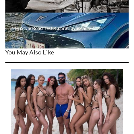
PREV STORY
MenStyle Road Test: Cupra Tavascan VZ
You May Also Like