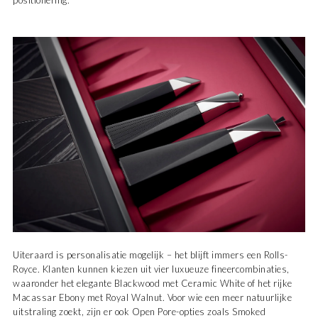
Uiteraard is personalisatie mogelijk – het blijft immers een Rolls-
Royce. Klanten kunnen kiezen uit vier luxueuze fineercombinaties,
waaronder het elegante Blackwood met Ceramic White of het rijke
Macassar Ebony met Royal Walnut. Voor wie een meer natuurlijke
uitstraling zoekt, zijn er ook Open Pore-opties zoals Smoked