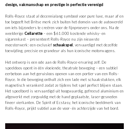
design, vakmanschap en prestige in perfectie verenigd
Rolls-Royce staat al decennialang symbool voor pure luxe, maar af en
toe begeeft het Britse merk zich buiten het domein van de autowereld
om iets bijzonders te creëren voor de fijnproevers onder ons. Na de
weelderige
Cellarette
– een $61.000 kostende whisky- en
sigarenkast – presenteert Rolls-Royce nu zijn nieuwste
meesterwerk: een exclusief
schaakspel
, vervaardigd met dezelfde
toewijding, precisie en grandeur als hun iconische motorwagens.
Het ontwerp is een ode aan de Rolls-Royce-ervaring zelf. De
speeldoos opent in één vloeiende, theatrale beweging – een subtiel
eerbetoon aan het geruisloos openen van een portier van een Rolls-
Royce. In die beweging onthult zich een lade met schaakstukken, elk
magnetisch verankerd zodat ze tijdens het spel perfect blijven staan.
Het speelbord is vervaardigd uit hoogwaardig, gefreesd aluminium en
afgewerkt met zorgvuldig met de hand geplaatste, laser-gesneden
fineer vierkanten. De Spirit of Ecstasy, het iconische beeldmerk van
Rolls-Royce, prijkt subtiel aan de voor- én achterzijde van het bord.