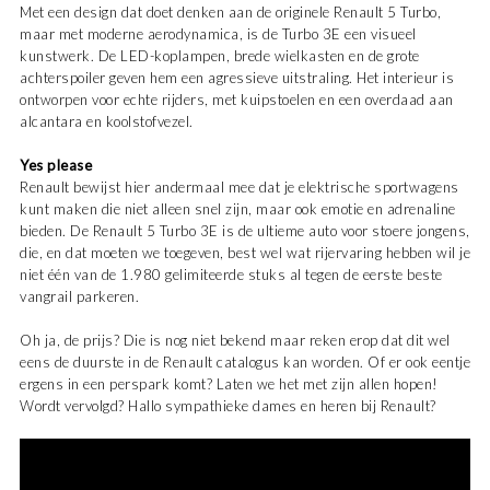
Met een design dat doet denken aan de originele Renault 5 Turbo,
maar met moderne aerodynamica, is de Turbo 3E een visueel
kunstwerk. De LED-koplampen, brede wielkasten en de grote
achterspoiler geven hem een agressieve uitstraling. Het interieur is
ontworpen voor echte rijders, met kuipstoelen en een overdaad aan
alcantara en koolstofvezel.
Yes please
Renault bewijst hier andermaal mee dat je elektrische sportwagens
kunt maken die niet alleen snel zijn, maar ook emotie en adrenaline
bieden. De Renault 5 Turbo 3E is de ultieme auto voor stoere jongens,
die, en dat moeten we toegeven, best wel wat rijervaring hebben wil je
niet één van de 1.980 gelimiteerde stuks al tegen de eerste beste
vangrail parkeren.
Oh ja, de prijs? Die is nog niet bekend maar reken erop dat dit wel
eens de duurste in de Renault catalogus kan worden. Of er ook eentje
ergens in een perspark komt? Laten we het met zijn allen hopen!
Wordt vervolgd? Hallo sympathieke dames en heren bij Renault?