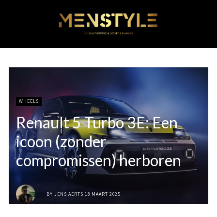
WHEELS
Renault 5 Turbo 3E: Een
icoon (zonder
compromissen) herboren
BY
JENS AERTS
18 MAART 2025