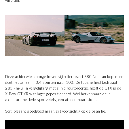
vijfpitter.
Deze achterwiel zaangedreven vijfpitter levert 580 Nm aan koppel en
doet het geheel in 3,4 spurten naar 100. De topsnelheid bedraagt
280 km/u. In vergelijking met zijn circuitbroertje, heeft de GTX is de
X-Bow GT-XR wat lager gepositioneerd. Wel herkenbaar, de in
alcantara beklede sportzetels, een afneembaar stuur.
Soit, plezant speelgoed maar, zijt voorzichtig op de baan he!