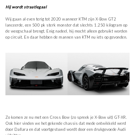
Hij wordt straatlegaal
Wij gaan al even terig tot 2020 wanneer KTM zijn X-Bow GT2
lanceerde, een 500 pk sterk monster dat slechts 1.250 kilogram op
de weegschaal brengt. Enig nadeel, hij mocht alleen gebruikt worden
op circuit. En daar hebben de mannen van KTM nu iets op gevonden.
Zo komen ze nu met een Cross Bow (zo spreek je X-Bow uit) GT-XR.
Ook hier vinden we het gekende chassis dat mede ontwikkeld werd
door Dallara en dat voortgestuwd wordt door een drukgevoede Audi