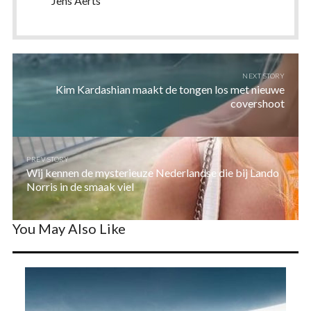
Jens Aerts
NEXT STORY
Kim Kardashian maakt de tongen los met nieuwe
covershoot
PREV STORY
Wij kennen de mysterieuze Nederlandse die bij Lando
Norris in de smaak viel
You May Also Like