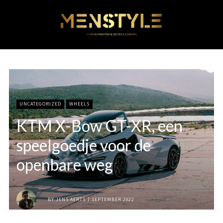
UNCATEGORIZED
WHEELS
KTM X-Bow GT-XR, een
speelgoedje voor de
openbare weg
BY
JENS AERTS
7 SEPTEMBER 2022