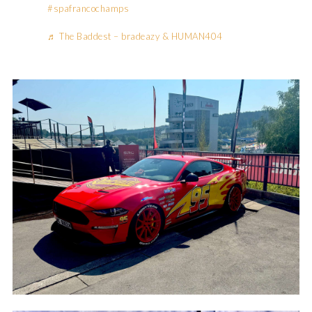
#spafrancochamps
♬ The Baddest – bradeazy & HUMAN404