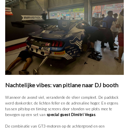
Nachtelijke vibes: van pitlane naar DJ booth
Wanneer de avond viel, veranderde de sfeer compleet. De paddock
werd donkerder, de lichten feller en de adrenaline hoger. En ergens
tussen pitstop en timing screens door stonden we plots mee te
bewegen op een set van
special guest Dimitri Vegas
.
De combinatie van GT3-motoren op de achtergrond en een