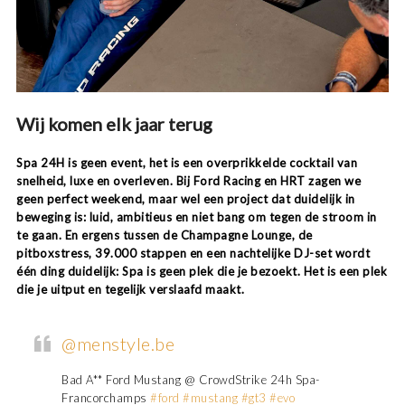
Wij komen elk jaar terug
Spa 24H is geen event, het is een overprikkelde cocktail van
snelheid, luxe en overleven. Bij Ford Racing en HRT zagen we
geen perfect weekend, maar wel een project dat duidelijk in
beweging is: luid, ambitieus en niet bang om tegen de stroom in
te gaan. En ergens tussen de Champagne Lounge, de
pitboxstress, 39.000 stappen en een nachtelijke DJ-set wordt
één ding duidelijk: Spa is geen plek die je bezoekt. Het is een plek
die je uitput en tegelijk verslaafd maakt.
@menstyle.be
Bad A** Ford Mustang @ CrowdStrike 24h Spa-
Francorchamps
#ford
#mustang
#gt3
#evo