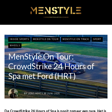
INSIDE SPORTS
MENSTYLE ON TOUR
MENSTYLE ON TRACK
SPORT
WHEELS
MenStyle On Tour:
CrowdStrike 24 Hours of
Spa met Ford (HRT)
BY
JENS AERTS
30 JUNI 2026
De CrowdStrike 24 Hours of Spa is nooit zomaar een race. Het is