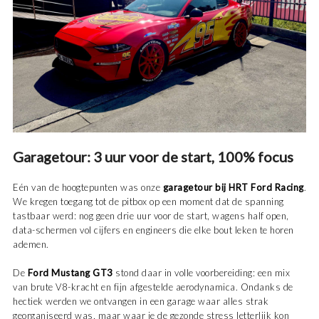
Garagetour: 3 uur voor de start, 100% focus
Eén van de hoogtepunten was onze
garagetour bij HRT Ford Racing
.
We kregen toegang tot de pitbox op een moment dat de spanning
tastbaar werd: nog geen drie uur voor de start, wagens half open,
data-schermen vol cijfers en engineers die elke bout leken te horen
ademen.
De
Ford Mustang GT3
stond daar in volle voorbereiding: een mix
van brute V8-kracht en fijn afgestelde aerodynamica. Ondanks de
hectiek werden we ontvangen in een garage waar alles strak
georganiseerd was, maar waar je de gezonde stress letterlijk kon