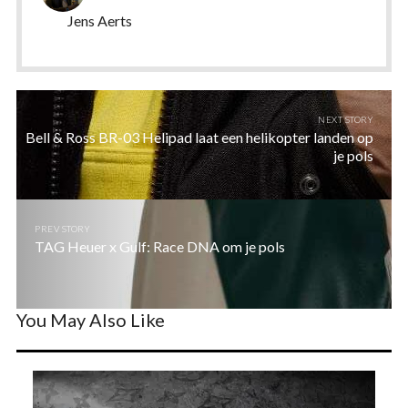
Jens Aerts
NEXT STORY
Bell & Ross BR-03 Helipad laat een helikopter landen op
je pols
PREV STORY
TAG Heuer x Gulf: Race DNA om je pols
You May Also Like