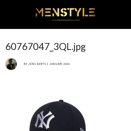
60767047_3QL.jpg
BY
JENS AERTS
1 JANUARI 2026