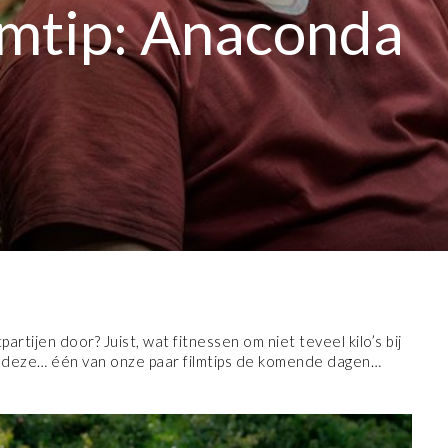
lmtip: Anaconda
artijen door? Juist, wat fitnessen om niet teveel kilo’s bij
Bij deze… één van onze paar filmtips de komende dagen…