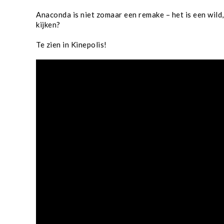
Anaconda is niet zomaar een remake – het is een wild,
kijken?
Te zien in Kinepolis!