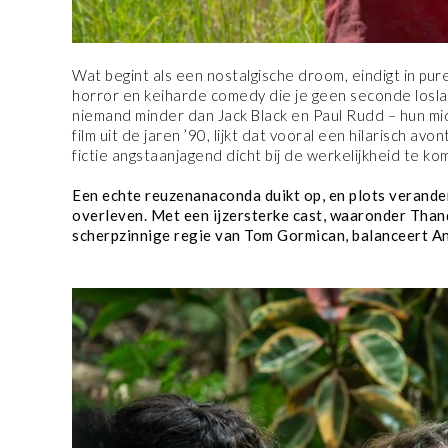
Wat begint als een nostalgische droom, eindigt in pur
horror en keiharde comedy die je geen seconde losl
niemand minder dan Jack Black en Paul Rudd – hun midl
film uit de jaren ’90, lijkt dat vooral een hilarisch a
fictie angstaanjagend dicht bij de werkelijkheid te k
Een echte reuzenanaconda duikt op, en plots verandert
overleven. Met een ijzersterke cast, waaronder Than
scherpzinnige regie van Tom Gormican, balanceert An