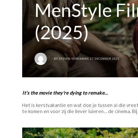
MenStyle Fi
(2025)
BY
STEVEN VERHAMME
27 DECEMBER 2025
It’s the movie they’re dying to remake…
Het is kerstvakantie en wat doe je tussen al die vreetp
te komen en voor zij die liever luieren… de cinema. 