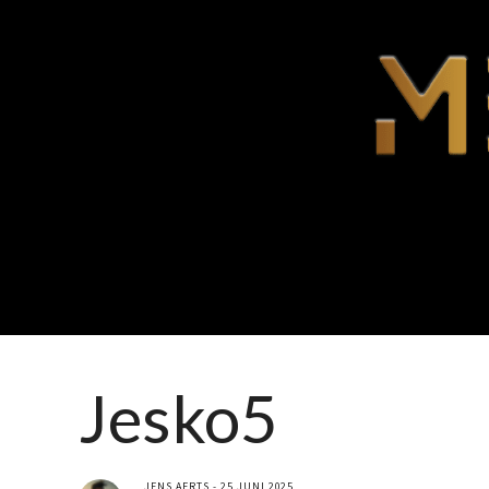
Jesko5
JENS AERTS
25 JUNI 2025