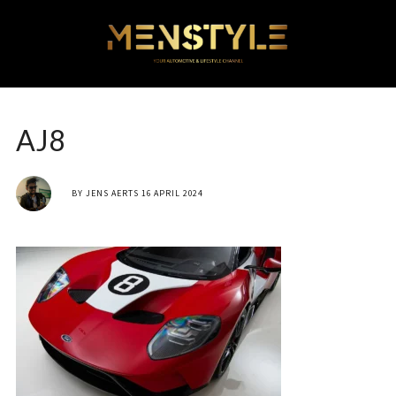
AJ8
BY
JENS AERTS
16 APRIL 2024