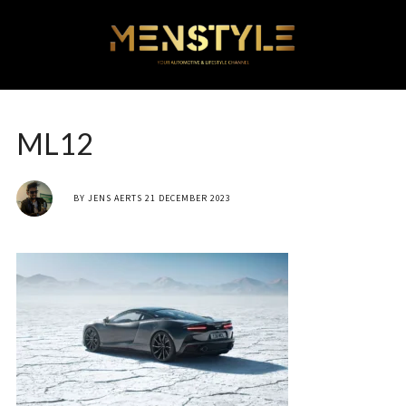
ML12
BY
JENS AERTS
21 DECEMBER 2023